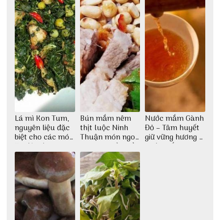
Lá mì Kon Tum,
Bún mắm nêm
Nước mắm Gành
nguyên liệu đặc
thịt luộc Ninh
Đỏ – Tâm huyết
biệt cho các món
Thuận món ngon
giữ vững hương vị
ăn độc đáo
dân dã miền biển
nước mắm sau
bao đời