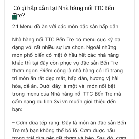
Có gì hấp dẫn tại Nhà hàng nổi TTC Bến
Tre?
2.1 Menu đồ ăn với các món đặc sản hấp dẫn
Nhà hàng nổi TTC Bến Tre có menu cực kỳ đa
dạng với rất nhiều sự lựa chọn. Ngoài những
món phổ biến có mặt ở hầu hết các nhà hàng
khác thì tại đây còn phục vụ đặc sản Bến Tre
thơm ngon. Điểm cộng là nhà hàng có lối trang
trí món ăn rất đẹp mắt, hấp dẫn, hương vị hài
hòa, dễ ăn. Dưới đây là một vài món nổi bật
trong menu của Nhà hàng nổi TTC Bến Tre mà
cẩm nang du lịch 3vi.vn muốn giới thiệu đến
bạn:
– Cơm dừa tép rang: Đây là món ăn đặc sản Bến
Tre mà bạn không thể bỏ lỡ. Cơm được nấu
trong trái dừa nên rất thơm và béo. Sau đó, cơm