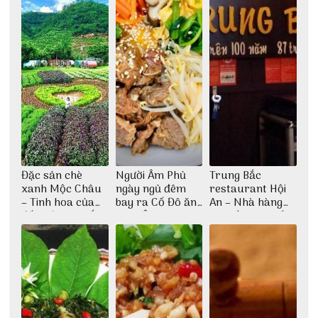
Đặc sản chè
Người Âm Phủ
Trung Bắc
xanh Mộc Châu
ngày ngủ đêm
restaurant Hội
– Tinh hoa của
bay ra Cố Đô ăn
An – Nhà hàng
đất trời Tây Bắc
Cơm Âm Phủ
cao lầu có thiết
Huế
kế vô cùng ấn
tượng giữa lòng
phố Hội