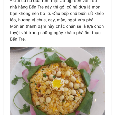
– Gỏi củ hủ dừa tôm thịt: Có dịp đến với Top
nhà hàng Bến Tre này thì gỏi củ hủ dừa là món
bạn không nên bỏ lỡ. Đầu bếp chế biến rất khéo
léo, hương vị chua, cay, mặn, ngọt vừa phải.
Món ăn thanh đạm này chắc chắn sẽ là lựa chọn
tuyệt vời trong những ngày khám phá ẩm thực
Bến Tre.