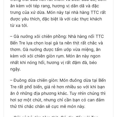
ăn kèm với tép rang, hương vị dân dã và đặc
trưng của xứ dừa. Món này tại nhà hàng TTC rất
được yêu thích, đặc biệt là với các thực khách
từ xa tới.
– Gà nướng xôi chiên phồng: Nhà hàng nổi TTC
Bến Tre lựa chọn loại gà ta nên thịt rất chắc và
thơm. Gà nướng được tẩm ướp vừa miệng, ăn
kèm với xôi chiên giòn rụm. Món ăn này ngon
nhất khi nóng hổi, hương vị rất đậm đà, béo
ngậy.
– Đuông dừa chiên giòn: Món đuông dừa tại Bến
Tre rất phổ biến, giá rẻ hơn nhiều so với khi bạn
ăn ở những địa phương khác. Tuy nhìn chúng thì
hơi sợ một chút, nhưng chỉ cần bạn có can đảm
thử thì chắc chắn sẽ cực mê món này.