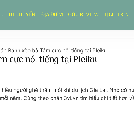
ỰC
DI CHUYỂN
ĐỊA ĐIỂM
GÓC REVIEW
LỊCH TRÌNH
n Bánh xèo bà Tám cực nổi tiếng tại Pleiku
cực nổi tiếng tại Pleiku
hiều người ghé thăm mỗi khi du lịch Gia Lai. Nhờ có h
h mỗi năm. Cùng theo chân 3vi.vn tìm hiểu chi tiết hơn 