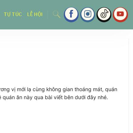
TỰ TÚC
LỄ HỘI
ương vị mới lạ cùng không gian thoáng mát, quán
về quán ăn này qua bài viết bên dưới đây nhé.