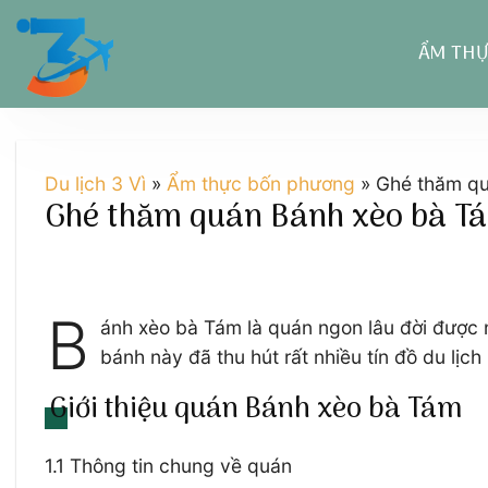
Chuyển
đến
ẨM TH
nội
dung
Du lịch 3 Vì
»
Ẩm thực bốn phương
»
Ghé thăm quá
Ghé thăm quán Bánh xèo bà Tám 
B
ánh xèo bà Tám là quán ngon lâu đời được n
bánh này đã thu hút rất nhiều tín đồ du lịc
Giới thiệu quán Bánh xèo bà Tám
1.1 Thông tin chung về quán