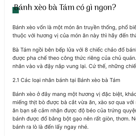
Bánh xèo bà Tám có gì ngon?
Bánh xèo vốn là một món ăn truyền thống, phổ biế
thuộc với hương vị của món ăn này thì hãy đến 
Bà Tám ngồi bên bếp lửa với 8 chiếc chảo đổ bán
được pha chế theo công thức riêng của chủ quán.
nhân vào và đậy nắp vung lại. Cứ thế, những chiế
2.1 Các loại nhân bánh tại Bánh xèo bà Tám
Bánh xèo ở đây mang một hương vị đặc biệt, khác
miếng thịt bò được bà cắt vừa ăn, xào sơ qua vớ
ăn bạn sẽ cảm nhận được độ béo của trứng quyện 
bánh được đổ bằng bột gạo nên rất giòn, thơm. Ng
bánh ra lò là đến lấy ngay nhé.