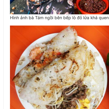
Hình ảnh bà Tám ngồi bên bếp lò đỏ lửa khá que