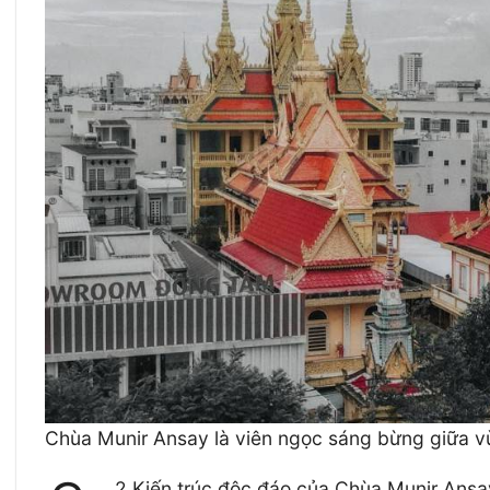
Chùa Munir Ansay là viên ngọc sáng bừng giữa v
2 Kiến trúc độc đáo của Chùa Munir Ansa