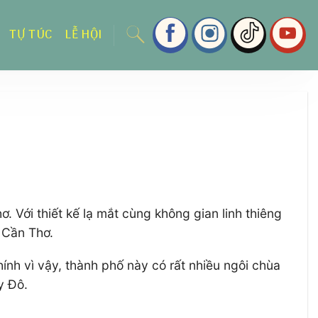
TỰ TÚC
LỄ HỘI
 Với thiết kế lạ mắt cùng không gian linh thiêng
h Cần Thơ.
ính vì vậy, thành phố này có rất nhiều ngôi chùa
y Đô.