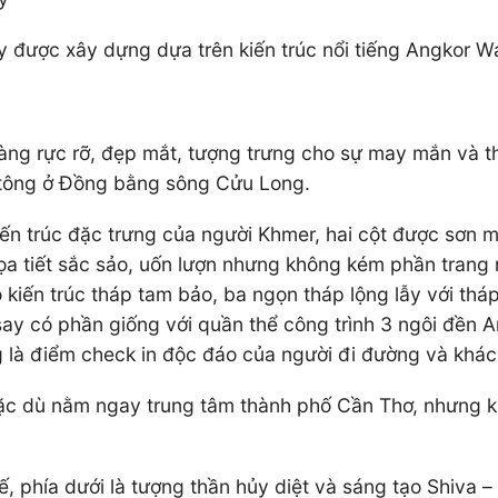
y được xây dựng dựa trên kiến trúc nổi tiếng Angkor 
àng rực rỡ, đẹp mắt, tượng trưng cho sự may mắn và t
m tông ở Đồng bằng sông Cửu Long.
ến trúc đặc trưng của người Khmer, hai cột được sơn m
a tiết sắc sảo, uốn lượn nhưng không kém phần trang n
kiến trúc tháp tam bảo, ba ngọn tháp lộng lẫy với tháp 
nsay có phần giống với quần thể công trình 3 ngôi đền 
g là điểm check in độc đáo của người đi đường và khá
ặc dù nằm ngay trung tâm thành phố Cần Thơ, nhưng 
 tế, phía dưới là tượng thần hủy diệt và sáng tạo Shiva 