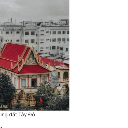
ùng đất Tây Đô
y