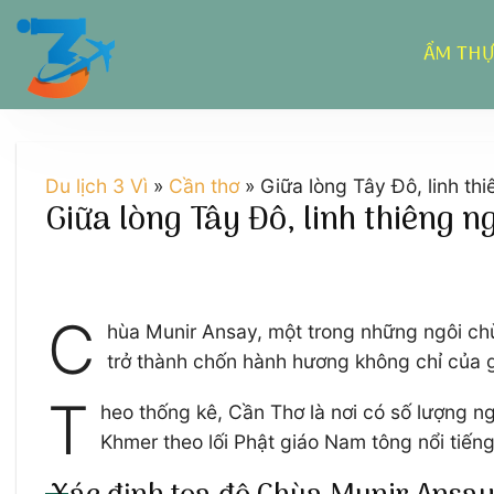
Chuyển
đến
ẨM TH
nội
dung
Du lịch 3 Vì
»
Cần thơ
»
Giữa lòng Tây Đô, linh th
Giữa lòng Tây Đô, linh thiêng 
C
hùa Munir Ansay, một trong những ngôi chù
trở thành chốn hành hương không chỉ của g
T
heo thống kê, Cần Thơ là nơi có số lượng n
Khmer theo lối Phật giáo Nam tông nổi tiến