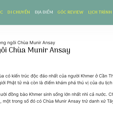
ỰC
DI CHUYỂN
ĐỊA ĐIỂM
GÓC REVIEW
LỊCH TRÌNH
iêng ngôi Chùa Munir Ansay
ngôi Chùa Munir Ansay
a có kiến trúc độc đáo nhất của người Khmer ở Cần Thơ.
iới Phật tử mà còn là điểm khám phá thú vị của du lịc
gười đồng bào Khmer sinh sống lớn nhất nhì cả nước. Ch
g, một trong số đó có Chùa Munir Ansay trứ danh xứ Tâ