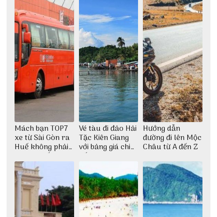
Mách bạn TOP7
Vé tàu đi đảo Hải
Hướng dẫn
xe từ Sài Gòn ra
Tặc Kiên Giang
đường đi lên Mộc
Huế không phải
với bảng giá chi
Châu từ A đến Z
ai cũng biết
tiết