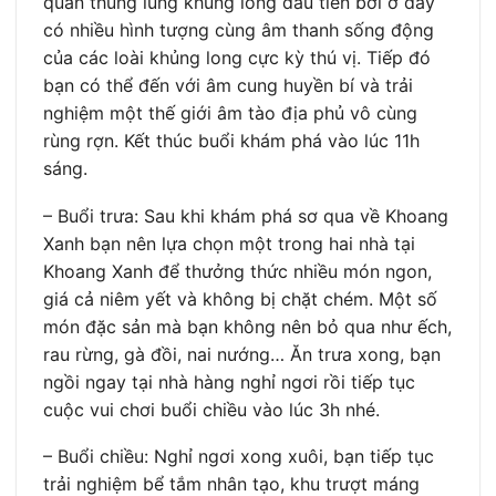
quan thung lũng khủng long đầu tiên bởi ở đây
có nhiều hình tượng cùng âm thanh sống động
của các loài khủng long cực kỳ thú vị. Tiếp đó
bạn có thể đến với âm cung huyền bí và trải
nghiệm một thế giới âm tào địa phủ vô cùng
rùng rợn. Kết thúc buổi khám phá vào lúc 11h
sáng.
– Buổi trưa: Sau khi khám phá sơ qua về Khoang
Xanh bạn nên lựa chọn một trong hai nhà tại
Khoang Xanh để thưởng thức nhiều món ngon,
giá cả niêm yết và không bị chặt chém. Một số
món đặc sản mà bạn không nên bỏ qua như ếch,
rau rừng, gà đồi, nai nướng… Ăn trưa xong, bạn
ngồi ngay tại nhà hàng nghỉ ngơi rồi tiếp tục
cuộc vui chơi buổi chiều vào lúc 3h nhé.
– Buổi chiều: Nghỉ ngơi xong xuôi, bạn tiếp tục
trải nghiệm bể tắm nhân tạo, khu trượt máng