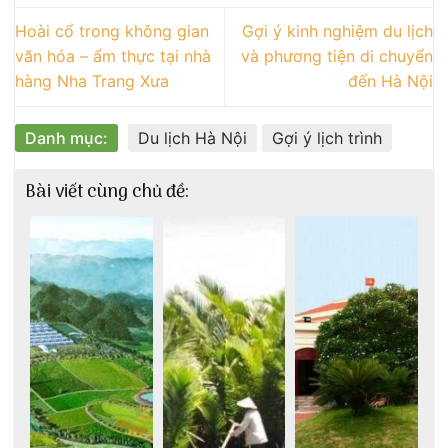
Hoài cổ trong không gian
Gợi ý kinh nghiệm du lịch
văn hóa – ẩm thực tại nhà
và phương tiện di chuyển
hàng Nha Trang Xưa
đến Hà Nội
Danh mục:
Du lịch Hà Nội
Gợi ý lịch trình
Bài viết cùng chủ đề: