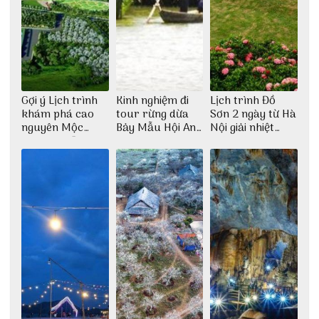
Gợi ý Lịch trình
Kinh nghiệm đi
Lịch trình Đồ
khám phá cao
tour rừng dừa
Sơn 2 ngày từ Hà
nguyên Mộc
Bảy Mẫu Hội An
Nội giải nhiệt
Châu 2N1Đ cực
1 ngày
ngày hè
chi tiết