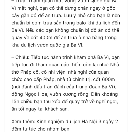
– Trưa: Tham quan một vòng Vườn Quốc gia Ba
Vì mệt nghỉ, bạn có thể dừng chân ngay ở gốc
cây gần đó để ăn trưa. Lưu ý nhỏ cho bạn là nên
chuẩn bị cơm trưa sẵn trong balo khi du lịch đến
Ba Vì. Nếu các bạn không chuẩn bị đồ ăn có thể
quay về cốt 400m để ăn trưa ở nhà hàng trong
khu du lịch vườn quốc gia Ba Vì.
– Chiều: Tiếp tục hành trình khám phá Ba Vì, bạn
tiếp tục đi tham quan các điểm còn lại như: Nhà
thờ Pháp cổ, cô nhi viện, nhà nghỉ của quan
chức cao cấp Pháp, nhà tù chính trị, cốt 600m
(nơi đánh dấu trận đánh của trung đoàn Ba Vì),
động Ngọc Hoa, vườn xương rồng. Đến khoảng
15h chiều bạn thu xếp để quay trở về nghỉ ngơi,
ăn tối ngay tại khách sạn.
Xem thêm: Kinh nghiệm du lịch Hà Nội 3 ngày 2
đêm tự túc cho nhóm bạn