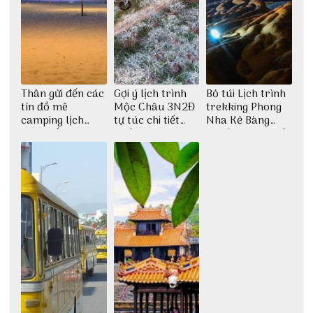
Thân gửi đến các
Gợi ý lịch trình
Bỏ túi Lịch trình
tín đồ mê
Mộc Châu 3N2Đ
trekking Phong
camping lịch
tự túc chi tiết
Nha Kẻ Bàng
trình cắm trại
nhất
3N2Đ cực chi tiết
Huế tự túc 2N1Đ
từ 3vi.vn
chi tiết nhất