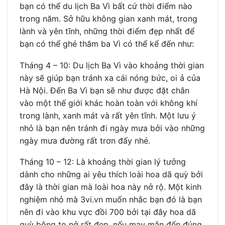
bạn có thể du lịch Ba Vì bất cứ thời điểm nào
trong năm. Sở hữu không gian xanh mát, trong
lành và yên tĩnh, những thời điểm đẹp nhất để
bạn có thể ghé thăm ba Vì có thể kể đến như:
Tháng 4 – 10: Du lịch Ba Vì vào khoảng thời gian
này sẽ giúp bạn tránh xa cái nóng bức, oi ả của
Hà Nội. Đến Ba Vì bạn sẽ như được đặt chân
vào một thế giới khác hoàn toàn với không khí
trong lành, xanh mát và rất yên tĩnh. Một lưu ý
nhỏ là bạn nên tránh đi ngày mưa bởi vào những
ngày mưa đường rất trơn đấy nhé.
Tháng 10 – 12: Là khoảng thời gian lý tưởng
dành cho những ai yêu thích loài hoa dã quỳ bởi
đây là thời gian mà loài hoa này nở rộ. Một kinh
nghiệm nhỏ mà 3vi.vn muốn nhắc bạn đó là bạn
nên đi vào khu vực đồi 700 bởi tại đây hoa dã
quỳ bông to nở rất đẹp, nếu may mắn đến đúng