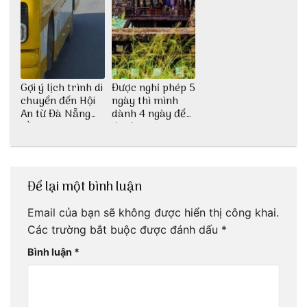
Gợi ý lịch trình di
Được nghỉ phép 5
chuyển đến Hội
ngày thì mình
An từ Đà Nẵng
dành 4 ngày để
bằng xe bus
đu đưa Lịch
trình Huế tự túc
4 ngày của 3vi.vn
thôi
Để lại một bình luận
Email của bạn sẽ không được hiển thị công khai.
Các trường bắt buộc được đánh dấu
*
Bình luận
*