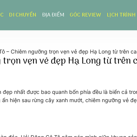
ỰC
DI CHUYỂN
ĐỊA ĐIỂM
GÓC REVIEW
LỊCH TRÌNH
Tô – Chiêm ngưỡng trọn vẹn vẻ đẹp Hạ Long từ trên c
 trọn vẹn vẻ đẹp Hạ Long từ trên 
n đẹp nhất được bao quanh bốn phía đều là biển cả tr
g ẩn hiện sau rừng cây xanh mướt, chiêm ngưỡng vẻ đẹp