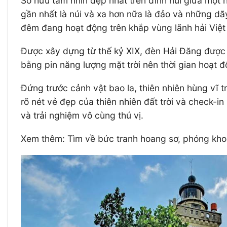
Sở hữu tầm nhìn đẹp nhất trên đỉnh núi giữa một 
gần nhất là núi và xa hơn nữa là đảo và những dã
đêm đang hoạt động trên khắp vùng lãnh hải Việ
Được xây dựng từ thế kỷ XIX, đèn Hải Đăng được 
bằng pin năng lượng mặt trời nên thời gian hoạt 
Đứng trước cảnh vật bao la, thiên nhiên hùng v
rõ nét vẻ đẹp của thiên nhiên đất trời và check-i
và trải nghiệm vô cùng thú vị.
Xem thêm: Tìm về bức tranh hoang sơ, phóng kho