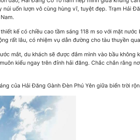
hòn đảo, Hải Đăng Cô Tô nằm nép mình giữa khung cảnh 
y núi uốn lượn vô cùng hùng vĩ, tuyệt đẹp. Trạm Hải Đ
t Nam.
thiết kế có chiều cao tầm sáng 118 m so với mặt nước
động rất lâu, có nhiệm vụ dẫn đường cho tàu thuyền qua
ĩ trước mắt, du khách sẽ được đắm mình vào bầu không
n muôn kiểu ngay trên đỉnh hải đăng. Chắc chắn rằng n
áng của Hải Đăng Gành Đèn Phú Yên giữa biển trời rộn