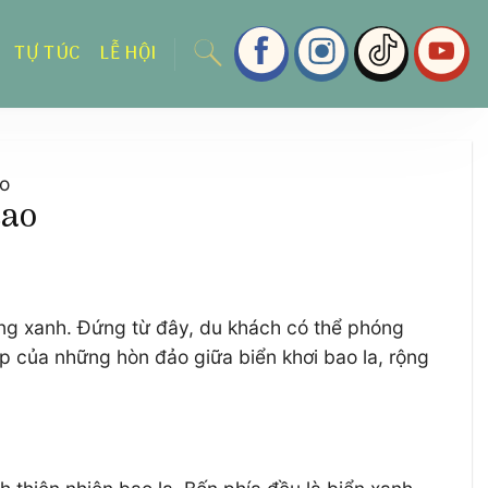
TỰ TÚC
LỄ HỘI
ao
cao
ong xanh. Đứng từ đây, du khách có thể phóng
 của những hòn đảo giữa biển khơi bao la, rộng