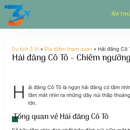
Chuyển
đến
ẨM TH
nội
dung
Du lịch 3 Vì
»
Địa điểm tham quan
»
Hải đăng Cô 
Hải đăng Cô Tô – Chiêm ngưỡng
H
ải đăng Cô Tô là ngọn hải đăng có tầm nhì
tầm mắt nhìn ra những dãy núi thấp thoán
lớn.
Tổng quan về Hải đăng Cô Tô