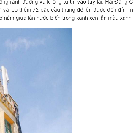
ông rành đường và không tự tin vào tay lái. Hải Đăng 
i và leo thêm 72 bậc cầu thang để lên được đến đỉnh n
 nằm giữa làn nước biển trong xanh xen lẫn màu xanh 