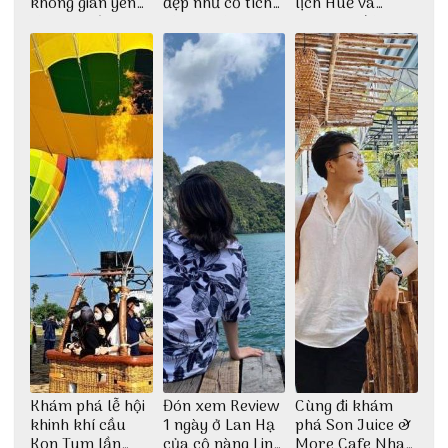
không gian yên
đẹp như cổ tích
lịch Huế và
bình tại Hòn Sơn
cùng nhóm bạn
check-in đúng
Thu Hà
những góc chụp
đẹp
Khám phá lễ hội
Đón xem Review
Cùng đi khám
khinh khí cầu
1 ngày ở Lan Hạ
phá Son Juice &
Kon Tum lần
của cô nàng Linh
More Cafe Nha