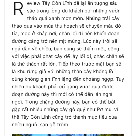
R
eview Tây Côn Lĩnh để lại ấn tượng sâu
sắc trong lòng du khách bởi những vườn
thảo quả xanh mơn mởn. Những trái cây
thảo quả vào mùa thu hoạch sẽ chuyển màu đỏ
tía, mọc ở khắp nơi, chắn lối đi nên khiến đoạn
đường càng trở nên mịt mùng. Lúc này trời sẽ
ngả dần về chiều, bạn cũng sẽ thấm mệt, cộng
với việc phải phát cây để lấy lối đi, chắc chắn sẽ
là thử thách rất lớn. Tiếp theo trước mặt bạn sẽ
là khu rừng già với những thân cây khổng lồ
cùng không gian tĩnh lặng đến choáng ngợp. Tuy
nhiên du khách phải cố gắng vượt qua được
đoạn đường này thì mới có thể đến lán nghỉ
ngơi. Trong chặng đường này, bạn có thể bắt
gặp rất nhiều những cây gỗ quý như Pơ mu, vì
thế Tây Côn Lĩnh cũng trở thành mục tiêu của
nhiều người săn gỗ trộm.