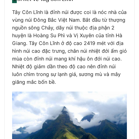
Tây Côn Lĩnh là đỉnh núi được coi là nóc nhà của
vùng núi Đông Bắc Việt Nam. Bắt đầu từ thượng
nguồn sông Chảy, dãy núi thuộc địa phận 2
huyện là Hoàng Su Phì và Vị Xuyên của tỉnh Hà
Giang. Tây Côn Lĩnh ở độ cao 2419 mét với địa
hình núi cao đặc trưng, chân núi nhiệt đới ẩm gió
mùa còn đỉnh núi mang khí hậu ôn đới núi cao.
Nhiệt độ giảm dần theo độ cao nên đỉnh núi
luôn chìm trong sự lạnh giá, sương mù và mây
giăng mắc bốn bề.