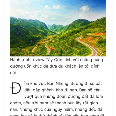
Hành trình review Tây Côn Lĩnh với những cung
đường uốn khúc để đưa du khách lên tới đỉnh
núi
Đ
ền khu vực Bản Nhùng, đường đi sẽ bắt
đầu gập ghềnh, khó đi hơn. Bạn sẽ cần
vượt qua những đoạn đường đất đá lởm
chởm, nếu trời mưa sẽ thành bùn lầy rất gian
nan. Những khúc cua nguy hiểm, những dốc đá
cheo leo sẽ là thử thách rất lớn nếu bạn chọn đi