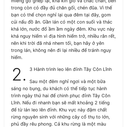
miếng gỗ ghép lại, khá kín gió và chắc chắn, bên
trong còn có đầy đủ chăn gối, chén đũa. Vì thế
bạn có thể chọn nghỉ lại qua đêm tại đây, gom
củi nấu đồ ăn. Gần lán có một con suối và thác
khá lớn, nước đổ ầm ầm ngày đêm. Khu vực này
khá nguy hiểm vì địa hình hiểm trở, nhiều rắn rết,
nên khi trời đã nhá nhem tối, bạn hãy ở yên
trong lán, không nên đi lại nhiều để tránh nguy
hiểm.
2.
3 Hành trình leo lên đỉnh Tây Côn Lĩnh
Sau một đêm nghỉ ngơi và một bữa
sáng no bụng, du khách có thể tiếp tục hành
trình ngày thứ hai để chinh phục đỉnh Tây Côn
Lĩnh. Nếu đi nhanh bạn sẽ mất khoảng 2 tiếng
để từ lán leo lên đỉnh. Khu vực này đậm chất
rừng nguyên sinh với những cây cổ thụ to lớn,
phủ đầy rêu phong. Cả khu rừng là một màu