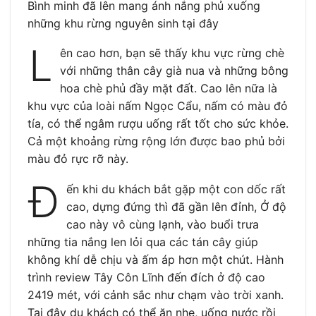
Bình minh đã lên mang ánh nắng phủ xuống
những khu rừng nguyên sinh tại đây
L
ên cao hơn, bạn sẽ thấy khu vực rừng chè
với những thân cây già nua và những bông
hoa chè phủ đầy mặt đất. Cao lên nữa là
khu vực của loài nấm Ngọc Cẩu, nấm có màu đỏ
tía, có thể ngâm rượu uống rất tốt cho sức khỏe.
Cả một khoảng rừng rộng lớn được bao phủ bởi
màu đỏ rực rỡ này.
Đ
ến khi du khách bắt gặp một con dốc rất
cao, dựng đứng thì đã gần lên đỉnh, Ở độ
cao này vô cùng lạnh, vào buổi trưa
những tia nắng len lỏi qua các tán cây giúp
không khí dễ chịu và ấm áp hơn một chút. Hành
trình review Tây Côn Lĩnh đến đích ở độ cao
2419 mét, với cảnh sắc như chạm vào trời xanh.
Tại đây du khách có thể ăn nhẹ, uống nước rồi