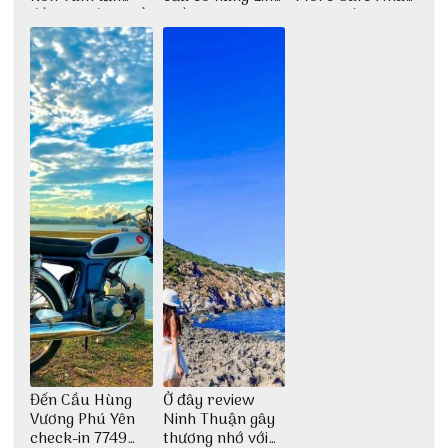
đầu tiên được tổ
Trần
Trang với anh
chức
chàng Lộc Vũ
Đến Cầu Hùng
Ở đây review
Vương Phú Yên
Ninh Thuận gây
check-in 7749
thương nhớ với