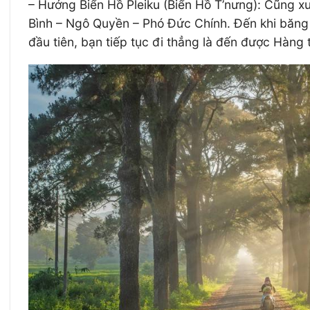
– Hướng Biển Hồ Pleiku (Biển Hồ T’nưng): Cũng x
Bình – Ngô Quyền – Phó Đức Chính. Đến khi băng q
đầu tiên, bạn tiếp tục đi thẳng là đến được Hàng