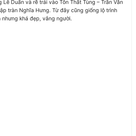
 Lê Duẩn và rẽ trái vào Tôn Thất Tùng – Trần Văn
đập tràn Nghĩa Hưng. Từ đây cũng giống lộ trình
ên nhưng khá đẹp, vắng người.