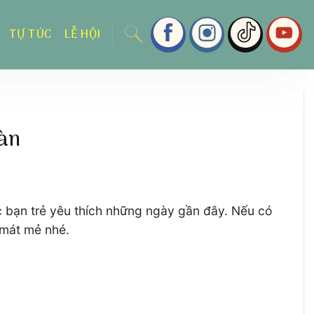
TỰ TÚC
LỄ HỘI
gàn
ác bạn trẻ yêu thích những ngày gần đây. Nếu có
 mát mẻ nhé.