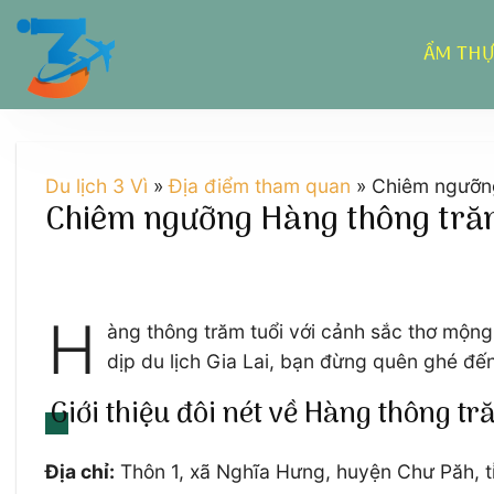
Chuyển
đến
ẨM TH
nội
dung
Du lịch 3 Vì
»
Địa điểm tham quan
»
Chiêm ngưỡng
Chiêm ngưỡng Hàng thông trăm 
H
àng thông trăm tuổi với cảnh sắc thơ mộng
dịp du lịch Gia Lai, bạn đừng quên ghé đế
Giới thiệu đôi nét về Hàng thông tr
Địa chỉ:
Thôn 1, xã Nghĩa Hưng, huyện Chư Păh, tỉ