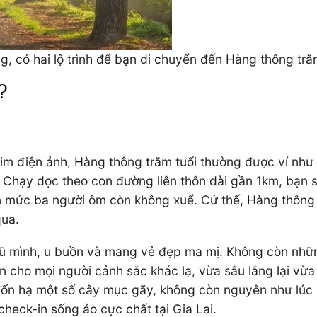
 có hai lộ trình để bạn di chuyển đến Hàng thông tră
?
phim điện ảnh, Hàng thông trăm tuổi thường được ví nh
 Chạy dọc theo con đường liên thôn dài gần 1km, bạn 
n mức ba người ôm còn không xuể. Cứ thế, Hàng thông 
qua.
rũ mình, u buồn và mang vẻ đẹp ma mị. Không còn những 
ho mọi người cảnh sắc khác lạ, vừa sâu lắng lại vừa 
 đốn hạ một số cây mục gãy, không còn nguyên như lúc
heck-in sống ảo cực chất tại Gia Lai.