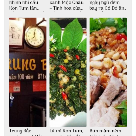
khinh khí cầu
xanh Mộc Châu
ngày ngủ đêm
Kon Tum lần
– Tinh hoa của
bay ra Cố Đô ăn
đầu tiên được tổ
đất trời Tây Bắc
Cơm Âm Phủ
chức
Huế
Trung Bắc
Lá mì Kon Tum,
Bún mắm nêm