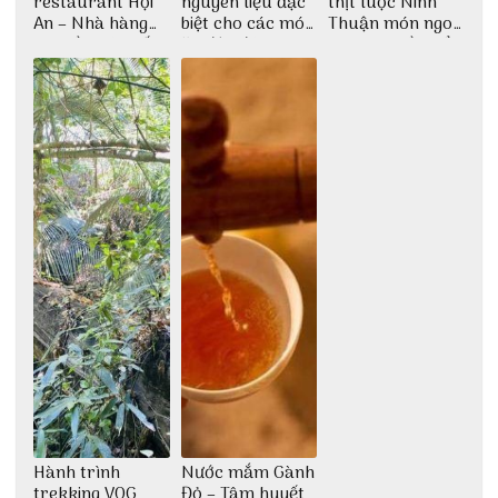
restaurant Hội
nguyên liệu đặc
thịt luộc Ninh
An – Nhà hàng
biệt cho các món
Thuận món ngon
cao lầu có thiết
ăn độc đáo
dân dã miền biển
kế vô cùng ấn
tượng giữa lòng
phố Hội
Hành trình
Nước mắm Gành
trekking VQG
Đỏ – Tâm huyết