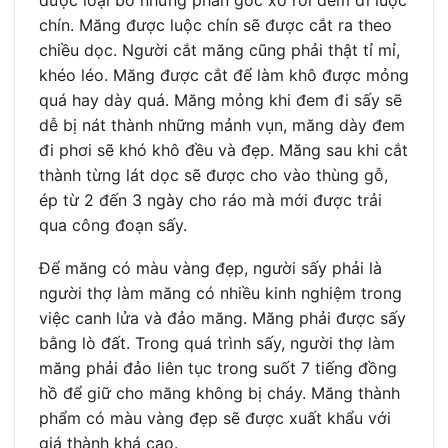
được loại bỏ những phần gốc xơ rồi đem đi luộc
chín. Măng được luộc chín sẽ được cắt ra theo
chiều dọc. Người cắt măng cũng phải thật tỉ mỉ,
khéo léo. Măng được cắt để làm khô được mỏng
quá hay dày quá. Măng mỏng khi đem đi sấy sẽ
dễ bị nát thành những mảnh vụn, măng dày đem
đi phơi sẽ khó khô đều và đẹp. Măng sau khi cắt
thành từng lát dọc sẽ được cho vào thùng gỗ,
ép từ 2 đến 3 ngày cho ráo mà mới được trải
qua công đoạn sấy.
Để măng có màu vàng đẹp, người sấy phải là
người thợ làm măng có nhiều kinh nghiệm trong
việc canh lửa và đảo măng. Măng phải được sấy
bằng lò đất. Trong quá trình sấy, người thợ làm
măng phải đảo liên tục trong suốt 7 tiếng đồng
hồ để giữ cho măng không bị cháy. Măng thành
phẩm có màu vàng đẹp sẽ được xuất khẩu với
giá thành khá cao.