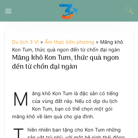
Chuyển
đến
nội
dung
Du lịch 3 Vì
»
Ẩm thực bốn phương
»
Măng khô
Kon Tum, thức quà ngon đến từ chốn đại ngàn
Măng khô Kon Tum, thức quà ngon
đến từ chốn đại ngàn
M
ăng khô Kon Tum là đặc sản có tiếng
của vùng đất này. Nếu có dịp du lịch
Kon Tum, bạn có thể chọn một gói
măng khô về làm quà cho gia đình.
T
hiên nhiên ban tặng cho Kon Tum những
sản vật trù phù, với một hệ sinh thái động