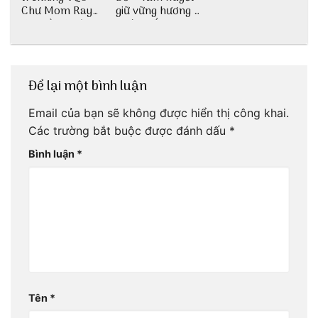
Chư Mom Ray
giữ vững hương vị
tìm về núi rừng
nước mắm sau
đại ngàn
bao đời
Để lại một bình luận
Email của bạn sẽ không được hiển thị công khai.
Các trường bắt buộc được đánh dấu
*
Bình luận
*
Tên
*