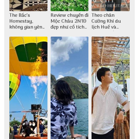
The Bấc’s
Review chuyến đi
Theo chân
Homestay,
Mộc Châu 2N1Đ
Cường Khỉ du
không gian yên
đẹp như cổ tích
lịch Huế và
bình tại Hòn Sơn
cùng nhóm bạn
check-in đúng
Thu Hà
những góc chụp
đẹp