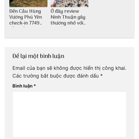
Đến Cầu Hùng
Ở đây review
Vương Phú Yên
Ninh Thuận gây
check-in 7749
thương nhớ với
tấm sống ảo
nét đẹp thiên
nhiên tuyệt sắc
Để lại một bình luận
Email của bạn sẽ không được hiển thị công khai.
Các trường bắt buộc được đánh dấu
*
Bình luận
*