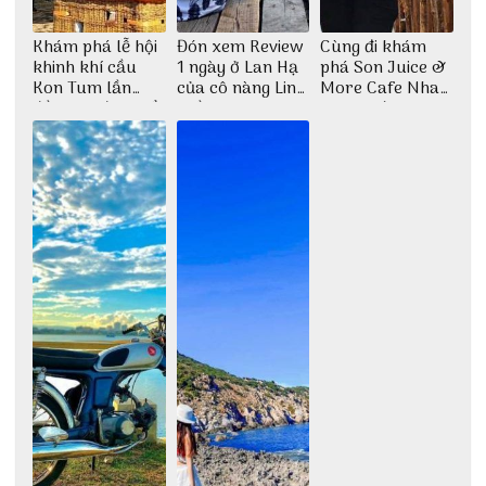
Khám phá lễ hội
Đón xem Review
Cùng đi khám
khinh khí cầu
1 ngày ở Lan Hạ
phá Son Juice &
Kon Tum lần
của cô nàng Linh
More Cafe Nha
đầu tiên được tổ
Trần
Trang với anh
chức
chàng Lộc Vũ