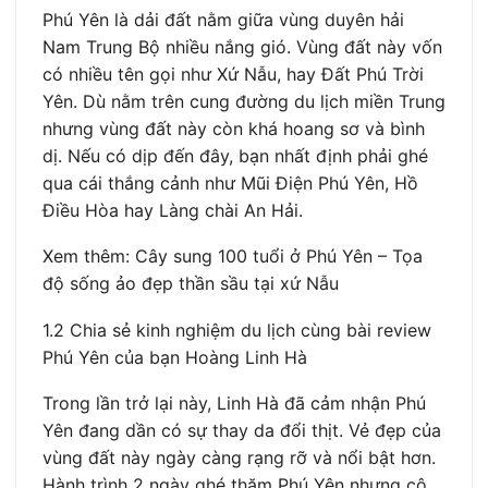
Phú Yên là dải đất nằm giữa vùng duyên hải
Nam Trung Bộ nhiều nắng gió. Vùng đất này vốn
có nhiều tên gọi như Xứ Nẫu, hay Đất Phú Trời
Yên. Dù nằm trên cung đường du lịch miền Trung
nhưng vùng đất này còn khá hoang sơ và bình
dị. Nếu có dịp đến đây, bạn nhất định phải ghé
qua cái thắng cảnh như Mũi Điện Phú Yên, Hồ
Điều Hòa hay Làng chài An Hải.
Xem thêm: Cây sung 100 tuổi ở Phú Yên – Tọa
độ sống ảo đẹp thần sầu tại xứ Nẫu
1.2 Chia sẻ kinh nghiệm du lịch cùng bài review
Phú Yên của bạn Hoàng Linh Hà
Trong lần trở lại này, Linh Hà đã cảm nhận Phú
Yên đang dần có sự thay da đổi thịt. Vẻ đẹp của
vùng đất này ngày càng rạng rỡ và nổi bật hơn.
Hành trình 2 ngày ghé thăm Phú Yên nhưng cô