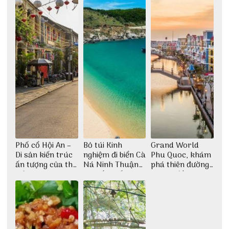
Phố cổ Hội An –
Bỏ túi Kinh
Grand World
Di sản kiến trúc
nghiệm đi biển Cà
Phu Quoc, khám
ấn tượng của thế
Ná Ninh Thuận
phá thiên đường
giới
chi tiết nhất
giải trí đầy sôi
động