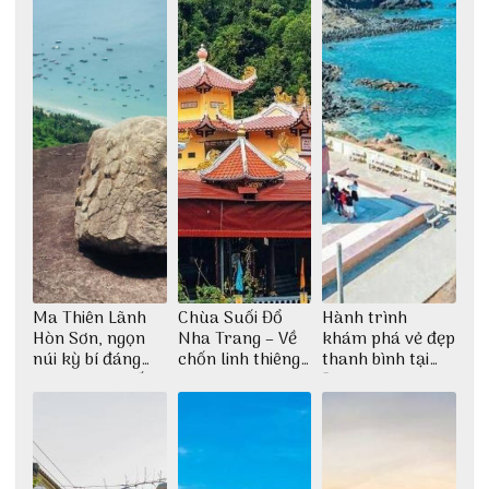
Ma Thiên Lãnh
Chùa Suối Đổ
Hành trình
Hòn Sơn, ngọn
Nha Trang – Về
khám phá vẻ đẹp
núi kỳ bí đáng
chốn linh thiêng
thanh bình tại
khám phá nhất
giữa không gian
Đảo Phú Quý
thiền định