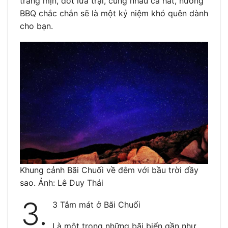
trắng mịn, đốt lửa trại, cùng nhau ca hát, nướng
BBQ chắc chắn sẽ là một kỷ niệm khó quên dành
cho bạn.
Khung cảnh Bãi Chuối về đêm với bầu trời đầy
sao. Ảnh: Lê Duy Thái
3.
3 Tắm mát ở Bãi Chuối
Là một trong những bãi biển gần như