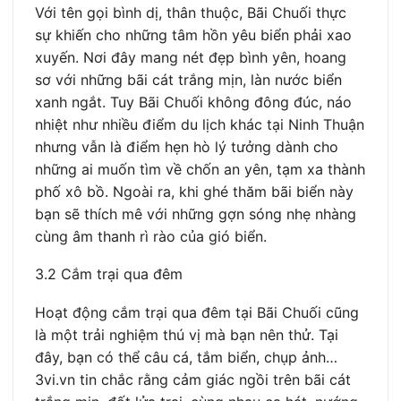
Với tên gọi bình dị, thân thuộc, Bãi Chuối thực
sự khiến cho những tâm hồn yêu biển phải xao
xuyến. Nơi đây mang nét đẹp bình yên, hoang
sơ với những bãi cát trắng mịn, làn nước biển
xanh ngắt. Tuy Bãi Chuối không đông đúc, náo
nhiệt như nhiều điểm du lịch khác tại Ninh Thuận
nhưng vẫn là điểm hẹn hò lý tưởng dành cho
những ai muốn tìm về chốn an yên, tạm xa thành
phố xô bồ. Ngoài ra, khi ghé thăm bãi biển này
bạn sẽ thích mê với những gợn sóng nhẹ nhàng
cùng âm thanh rì rào của gió biển.
3.2 Cắm trại qua đêm
Hoạt động cắm trại qua đêm tại Bãi Chuối cũng
là một trải nghiệm thú vị mà bạn nên thử. Tại
đây, bạn có thể câu cá, tắm biển, chụp ảnh…
3vi.vn tin chắc rằng cảm giác ngồi trên bãi cát