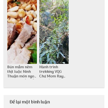
Bún mắm nêm
Hành trình
thịt luộc Ninh
trekking VQG
Thuận món ngon
Chư Mom Ray
dân dã miền biển
tìm về núi rừng
đại ngàn
Để lại một bình luận