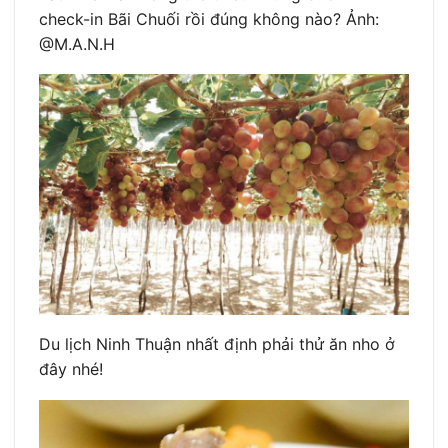
check-in Bãi Chuối rồi đúng không nào? Ảnh:
@M.A.N.H
Du lịch Ninh Thuận nhất định phải thử ăn nho ở
đây nhé!