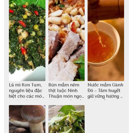
Lá mì Kon Tum,
Bún mắm nêm
Nước mắm Gành
nguyên liệu đặc
thịt luộc Ninh
Đỏ – Tâm huyết
biệt cho các món
Thuận món ngon
giữ vững hương vị
ăn độc đáo
dân dã miền biển
nước mắm sau
bao đời