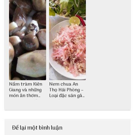
Nấm tràm Kiên
Nem chua An
Giang và những
Thọ Hải Phòng –
món ăn thơm
Loại đặc sản gây
ngon khó cưỡng
nghiện
Để lại một bình luận