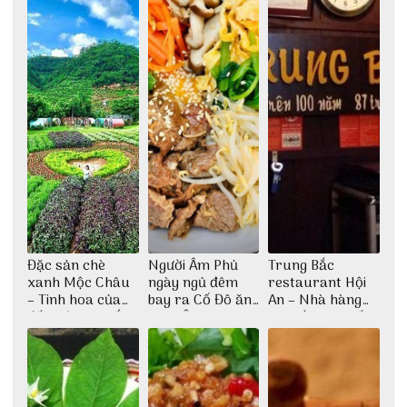
Đặc sản chè
Người Âm Phủ
Trung Bắc
xanh Mộc Châu
ngày ngủ đêm
restaurant Hội
– Tinh hoa của
bay ra Cố Đô ăn
An – Nhà hàng
đất trời Tây Bắc
Cơm Âm Phủ
cao lầu có thiết
Huế
kế vô cùng ấn
tượng giữa lòng
phố Hội