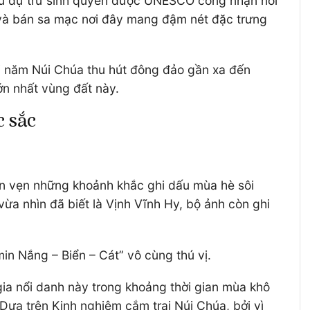
hu dự trữ sinh quyển được UNESCO công nhận nổi
n và bán sa mạc nơi đây mang đậm nét đặc trưng
ỗi năm Núi Chúa thu hút đông đảo gần xa đến
ớn nhất vùng đất này.
c sắc
n vẹn những khoảnh khắc ghi dấu mùa hè sôi
ừa nhìn đã biết là Vịnh Vĩnh Hy, bộ ảnh còn ghi
n Nắng – Biển – Cát” vô cùng thú vị.
ia nổi danh này trong khoảng thời gian mùa khô
ựa trên Kinh nghiệm cắm trại Núi Chúa, bởi vì