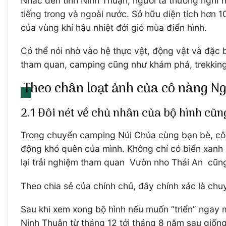
Nhắc đến tỉnh Ninh Thuận, người ta thường nghĩ
tiếng trong và ngoài nước. Sở hữu diện tích hơn
của vùng khí hậu nhiệt đới gió mùa điển hình.
Có thể nói nhờ vào hệ thực vật, động vật và đặc
tham quan, camping cũng như khám phá, trekking 
Theo chân loạt ảnh của cô nàng N
2.1 Đôi nét về chủ nhân của bộ hình cũn
Trong chuyến camping Núi Chúa cùng bạn bè, cô 
động khó quên của mình. Không chỉ có biển xanh s
lại trải nghiệm tham quan Vườn nho Thái An cũng 
Theo chia sẻ của chính chủ, đây chính xác là ch
Sau khi xem xong bộ hình nếu muốn “triển” ngay 
Ninh Thuận từ tháng 12 tới tháng 8 năm sau giốn