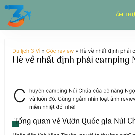
Chuyển
đến
ẨM TH
nội
dung
Du lịch 3 Vì
»
Góc review
»
Hè về nhất định phải
Hè về nhất định phải camping 
C
huyến camping Núi Chúa của cô nàng Ngọc 
và luôn đó. Cùng ngắm nhìn loạt ảnh revie
miền nhiệt đới nhé!
Tổng quan về Vườn Quốc gia Núi C