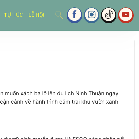
TỰ TÚC
LỄ HỘI
 muốn xách ba lô lên du lịch Ninh Thuận ngay
 cận cảnh về hành trình cắm trại khu vườn xanh