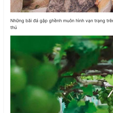
Những bãi đá gập ghềnh muôn hình vạn trạng trê
thú