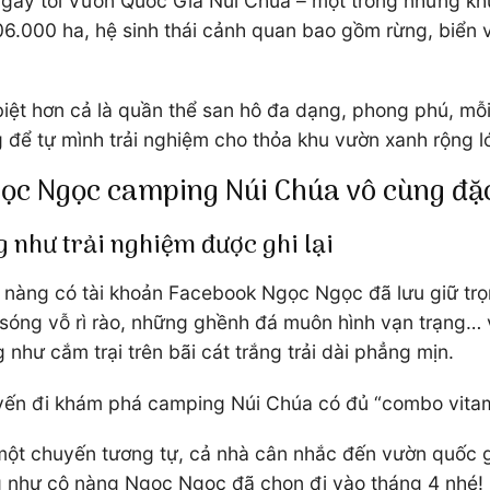
 ngay tới Vườn Quốc Gia Núi Chúa – một trong những k
 106.000 ha, hệ sinh thái cảnh quan bao gồm rừng, biể
 biệt hơn cả là quần thể san hô đa dạng, phong phú, m
để tự mình trải nghiệm cho thỏa khu vườn xanh rộng l
gọc Ngọc camping Núi Chúa vô cùng đặ
g như trải nghiệm được ghi lại
nàng có tài khoản Facebook Ngọc Ngọc đã lưu giữ trọ
óng vỗ rì rào, những ghềnh đá muôn hình vạn trạng… v
như cắm trại trên bãi cát trắng trải dài phẳng mịn.
uyến đi khám phá camping Núi Chúa có đủ “combo vitami
một chuyến tương tự, cả nhà cân nhắc đến vườn quốc g
g như cô nàng Ngọc Ngọc đã chọn đi vào tháng 4 nhé! D