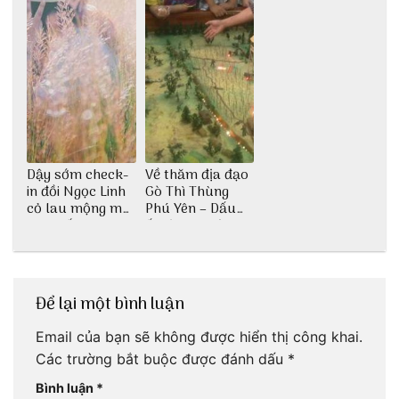
Dậy sớm check-
Về thăm địa đạo
in đồi Ngọc Linh
Gò Thì Thùng
cỏ lau mộng mơ
Phú Yên – Dấu
tại Huế nè bạn
ấn lịch sử còn
ơi!
mãi với thời gian
Để lại một bình luận
Email của bạn sẽ không được hiển thị công khai.
Các trường bắt buộc được đánh dấu
*
Bình luận
*