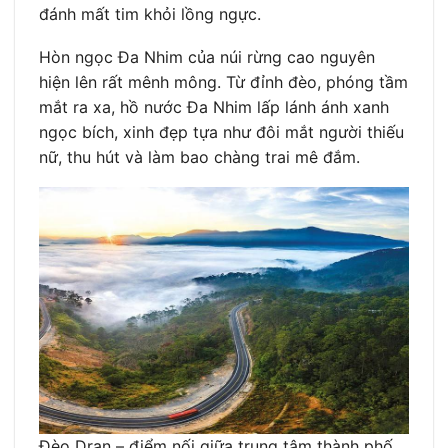
đánh mất tim khỏi lồng ngực.
Hòn ngọc Đa Nhim của núi rừng cao nguyên
hiện lên rất mênh mông. Từ đỉnh đèo, phóng tầm
mắt ra xa, hồ nước Đa Nhim lấp lánh ánh xanh
ngọc bích, xinh đẹp tựa như đôi mắt người thiếu
nữ, thu hút và làm bao chàng trai mê đắm.
Đèo Dran – điểm nối giữa trung tâm thành phố