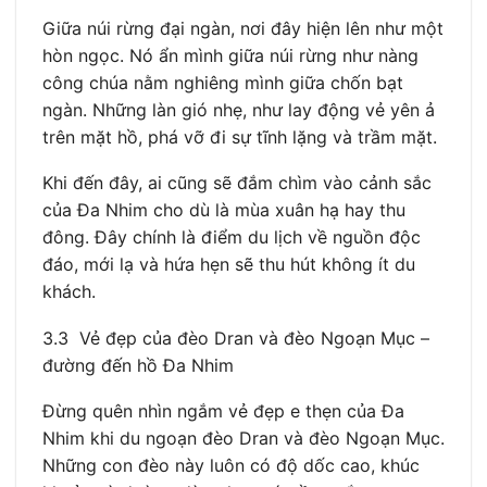
Giữa núi rừng đại ngàn, nơi đây hiện lên như một
hòn ngọc. Nó ẩn mình giữa núi rừng như nàng
công chúa nằm nghiêng mình giữa chốn bạt
ngàn. Những làn gió nhẹ, như lay động vẻ yên ả
trên mặt hồ, phá vỡ đi sự tĩnh lặng và trầm mặt.
Khi đến đây, ai cũng sẽ đắm chìm vào cảnh sắc
của Đa Nhim cho dù là mùa xuân hạ hay thu
đông. Đây chính là điểm du lịch về nguồn độc
đáo, mới lạ và hứa hẹn sẽ thu hút không ít du
khách.
3.3 Vẻ đẹp của đèo Dran và đèo Ngoạn Mục –
đường đến hồ Đa Nhim
Đừng quên nhìn ngắm vẻ đẹp e thẹn của Đa
Nhim khi du ngoạn đèo Dran và đèo Ngoạn Mục.
Những con đèo này luôn có độ dốc cao, khúc