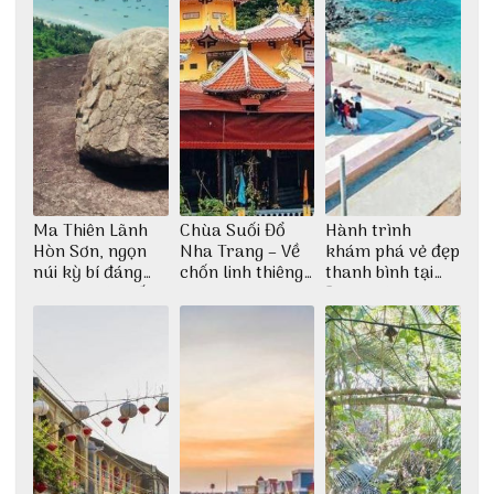
Ma Thiên Lãnh
Chùa Suối Đổ
Hành trình
Hòn Sơn, ngọn
Nha Trang – Về
khám phá vẻ đẹp
núi kỳ bí đáng
chốn linh thiêng
thanh bình tại
khám phá nhất
giữa không gian
Đảo Phú Quý
thiền định