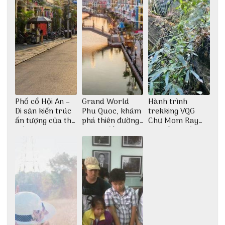
Phố cổ Hội An –
Grand World
Hành trình
Di sản kiến trúc
Phu Quoc, khám
trekking VQG
ấn tượng của thế
phá thiên đường
Chư Mom Ray
giới
giải trí đầy sôi
tìm về núi rừng
động
đại ngàn