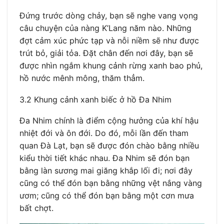
Đứng trước dòng chảy, bạn sẽ nghe vang vọng
câu chuyện của nàng K’Lang năm nào. Những
đợt cảm xúc phức tạp và nỗi niềm sẽ như được
trút bỏ, giải tỏa. Đặt chân đến nơi đây, bạn sẽ
được nhìn ngắm khung cảnh rừng xanh bao phủ,
hồ nước mênh mông, thăm thẳm.
3.2 Khung cảnh xanh biếc ở hồ Đa Nhim
Đa Nhim chính là điểm cộng hưởng của khí hậu
nhiệt đới và ôn đới. Do đó, mỗi lần đến tham
quan Đà Lạt, bạn sẽ được đón chào bằng nhiều
kiểu thời tiết khác nhau. Đa Nhim sẽ đón bạn
bằng làn sương mai giăng khắp lối đi; nơi đây
cũng có thể đón bạn bằng những vệt nắng vàng
ươm; cũng có thể đón bạn bằng một cơn mưa
bất chợt.