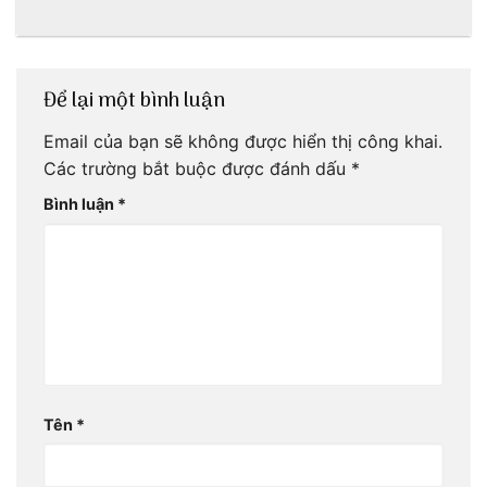
tại Huế nè bạn
kiều sinh sống ở
ơi!
Hội An tổ chức
Để lại một bình luận
Email của bạn sẽ không được hiển thị công khai.
Các trường bắt buộc được đánh dấu
*
Bình luận
*
Tên
*