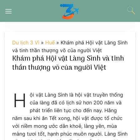
Chuyển
đến
nội
dung
Du lịch 3 Vì
»
Huế
»
Khám phá Hội vật Làng Sình
và tinh thần thượng võ của người Việt
Khám phá Hội vật Làng Sình và tinh
thần thượng võ của người Việt
H
ội vật Làng Sình là hội vật truyền thống
của làng đã có lịch sử hơn 200 năm và
phát triển liên tục cho đến nay. Hằng
năm sau khi ăn Tết xong, hội vật được tổ chức
với niềm mong ước dân khoẻ, làng yên, mùa
màng tươi tốt, hạnh phúc muôn người. Làng Sình