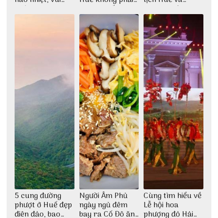
nhộn
ai cũng biết
check-in đúng
những góc chụp
đẹp
5 cung đường
Người Âm Phủ
Cùng tìm hiểu về
phượt ở Huế đẹp
ngày ngủ đêm
Lễ hội hoa
điên đảo, bao
bay ra Cố Đô ăn
phượng đỏ Hải