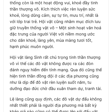
thống còn là một hoạt động vui, khoẻ đầy tinh
thần thượng võ. Kích thích việc rèn luyện sức
khoẻ, lòng dũng cảm, sự tự tin, mưu trí, nhất là
với lớp trai trẻ. Hội vật cũng nhằm mục đích lưu
giữ truyền thống vật võ – Một sinh hoạt văn hoá
đặc trưng của người Việt với niềm mong ước
cho dân khoẻ, làng yên, mùa màng tươi tốt,
hạnh phúc muôn người.
Hội vật làng Sình rất chú trọng tinh thần thượng
võ vì thế các đô vật không được ra các đòn
đánh nguy hiểm đến tính mạng. Qua đó cũng thể
hiện tinh thần đồng đội ở các địa phương cũng
như là dịp để đô vật rèn luyện suốt năm, tu
dưỡng đạo đức chờ đầu xuân tham dự, tranh tài.
Lệ làng cũng quy định, các đô vật dự đấu không
nhất thiết phải là người địa phương mà bất kỳ
khán giả nào cũng có thể được lên sới đấu vật.