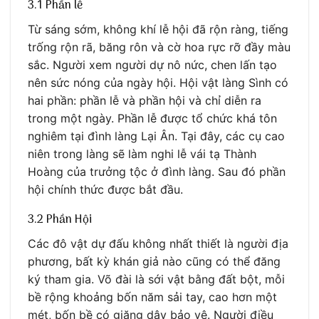
3.1 Phần lễ
Từ sáng sớm, không khí lễ hội đã rộn ràng, tiếng
trống rộn rã, băng rôn và cờ hoa rực rỡ đầy màu
sắc. Người xem người dự nô nức, chen lấn tạo
nên sức nóng của ngày hội. Hội vật làng Sình có
hai phần: phần lễ và phần hội và chỉ diễn ra
trong một ngày. Phần lễ được tổ chức khá tôn
nghiêm tại đình làng Lại Ân. Tại đây, các cụ cao
niên trong làng sẽ làm nghi lễ vái tạ Thành
Hoàng của trưởng tộc ở đình làng. Sau đó phần
hội chính thức được bắt đầu.
3.2 Phần Hội
Các đô vật dự đấu không nhất thiết là người địa
phương, bất kỳ khán giả nào cũng có thể đăng
ký tham gia. Võ đài là sới vật bằng đất bột, mỗi
bề rộng khoảng bốn năm sải tay, cao hơn một
mét, bốn bề có giăng dây bảo vệ. Người điều