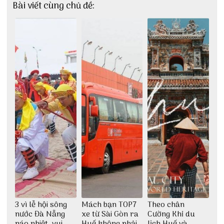
Bài viết cùng chủ đề:
3 vì lễ hội sông
Mách bạn TOP7
Theo chân
nước Đà Nẵng
xe từ Sài Gòn ra
Cường Khỉ du
náo nhiệt, vui
Huế không phải
lịch Huế và