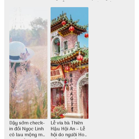
phê cho dân xê
Cơm Âm Phủ
Phòng với 3vi.vn
dịch
Huế
Dậy sớm check-
Lễ vía bà Thiên
in đồi Ngọc Linh
Hậu Hội An – Lễ
cỏ lau mộng mơ
hội do người Hoa