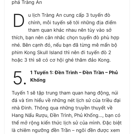
phá Tràng An
D
u lịch Tràng An cung cấp 3 tuyến đò
chính, mỗi tuyến sẽ tới những địa điểm
tham quan khác nhau nên tùy vào sở
thích, bạn nên cân nhắc chọn tuyến đò phù hợp
nhé. Bên cạnh đó, nếu bạn đã từng mê mẩn bộ
phim Kong Skull Island thì nên đi tuyến đò 2
hoặc 3 thì sẽ có cơ hội ghé thăm đảo Kong.
5.
1 Tuyến 1: Đền Trình – Đền Trần – Phủ
Khống
Tuyến 1 sẽ tập trung tham quan hang động, núi
đá và tìm hiểu về những nét lịch sử của triều đại
nhà Đinh. Thông qua những truyền thuyết về
Hang Nấu Rượu, Đền Trình, Phủ Khống…, bạn có
thể mở rộng kiến thức lịch sử của mình. Đặc biệt
là chiêm ngưỡng đền Trần – ngôi đền được xem