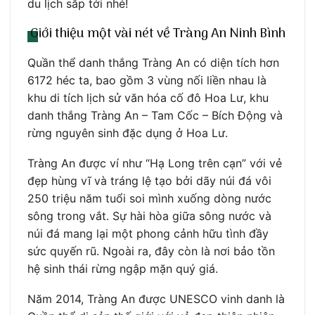
du lịch sắp tới nhé!
Giới thiệu một vài nét về Tràng An Ninh Bình
Quần thể danh thắng Tràng An có diện tích hơn
6172 héc ta, bao gồm 3 vùng nối liền nhau là
khu di tích lịch sử văn hóa cố đô Hoa Lư, khu
danh thắng Tràng An – Tam Cốc – Bích Động và
rừng nguyên sinh đặc dụng ở Hoa Lư.
Tràng An được ví như “Hạ Long trên cạn” với vẻ
đẹp hùng vĩ và tráng lệ tạo bởi dãy núi đá vôi
250 triệu năm tuổi soi mình xuống dòng nước
sông trong vắt. Sự hài hòa giữa sông nước và
núi đá mang lại một phong cảnh hữu tình đầy
sức quyến rũ. Ngoài ra, đây còn là nơi bảo tồn
hệ sinh thái rừng ngập mặn quý giá.
Năm 2014, Tràng An được UNESCO vinh danh là