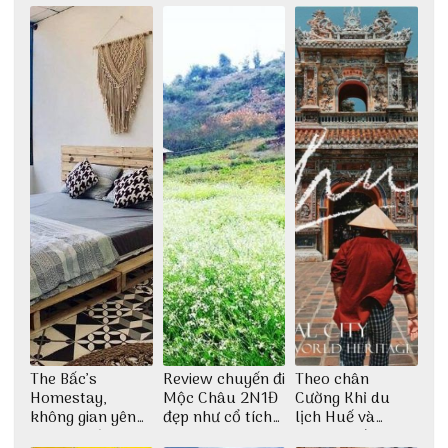
The Bấc’s
Review chuyến đi
Theo chân
Homestay,
Mộc Châu 2N1Đ
Cường Khỉ du
không gian yên
đẹp như cổ tích
lịch Huế và
bình tại Hòn Sơn
cùng nhóm bạn
check-in đúng