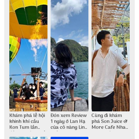
Thu Hà
những góc chụp
đẹp
Khám phá lễ hội
Đón xem Review
Cùng đi khám
khinh khí cầu
1 ngày ở Lan Hạ
phá Son Juice &
Kon Tum lần
của cô nàng Linh
More Cafe Nha
đầu tiên được tổ
Trần
Trang với anh