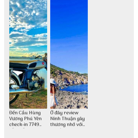
chức
chàng Lộc Vũ
Đến Cầu Hùng
Ở đây review
Vương Phú Yên
Ninh Thuận gây
check-in 7749
thương nhớ với
tấm sống ảo
nét đẹp thiên
nhiên tuyệt sắc