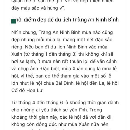
Quần thể di sản thế giới với vẻ đẹp thiên nhiên
đầy màu sắc và hùng vĩ.
Thời điểm đẹp để du lịch Tràng An Ninh Bình
Nhìn chung, Tràng An Ninh Bình mùa nào cũng
đẹp nhưng mỗi mùa lại mang một nét đặc sắc
riêng. Nếu bạn đi du lịch Ninh Bình vào mùa
Xuân (từ tháng 1 đến tháng 3) thì không khí sẽ
hơi se lạnh, ít mưa nên rất thuận lợi để vãn cảnh
và chụp ảnh. Đặc biệt, mùa Xuân cũng là mùa lễ
hội, vì thế, bạn có thể tham gia vào một số lễ
lớn như: lễ hội chùa Bái Đính, lễ hội đền La, lễ hội
Cố đô Hoa Lư.
Từ tháng 4 đến tháng 6 là khoảng thời gian dành
cho những ai yêu thích sự yên tĩnh. Trong
khoảng thời gian này, các lễ hội đã vơi dần đi,
không còn đông đúc như mùa Xuân nữa nên