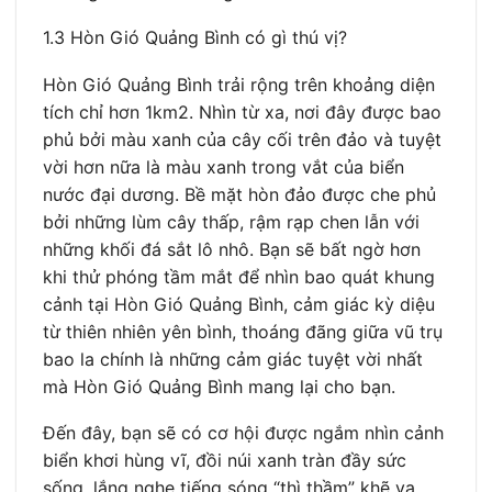
1.3 Hòn Gió Quảng Bình có gì thú vị?
Hòn Gió Quảng Bình trải rộng trên khoảng diện
tích chỉ hơn 1km2. Nhìn từ xa, nơi đây được bao
phủ bởi màu xanh của cây cối trên đảo và tuyệt
vời hơn nữa là màu xanh trong vắt của biển
nước đại dương. Bề mặt hòn đảo được che phủ
bởi những lùm cây thấp, rậm rạp chen lẫn với
những khối đá sắt lô nhô. Bạn sẽ bất ngờ hơn
khi thử phóng tầm mắt để nhìn bao quát khung
cảnh tại Hòn Gió Quảng Bình, cảm giác kỳ diệu
từ thiên nhiên yên bình, thoáng đãng giữa vũ trụ
bao la chính là những cảm giác tuyệt vời nhất
mà Hòn Gió Quảng Bình mang lại cho bạn.
Đến đây, bạn sẽ có cơ hội được ngắm nhìn cảnh
biển khơi hùng vĩ, đồi núi xanh tràn đầy sức
sống, lắng nghe tiếng sóng “thì thầm” khẽ va