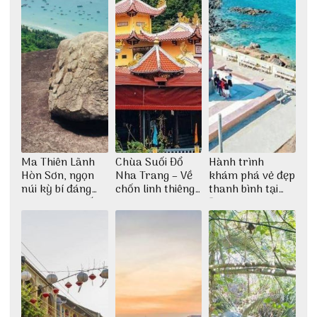
Ma Thiên Lãnh
Chùa Suối Đổ
Hành trình
Hòn Sơn, ngọn
Nha Trang – Về
khám phá vẻ đẹp
núi kỳ bí đáng
chốn linh thiêng
thanh bình tại
khám phá nhất
giữa không gian
Đảo Phú Quý
thiền định