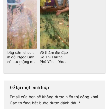
Dậy sớm check-
Về thăm địa đạo
in đồi Ngọc Linh
Gò Thì Thùng
cỏ lau mộng mơ
Phú Yên – Dấu
tại Huế nè bạn
ấn lịch sử còn
ơi!
mãi với thời gian
Để lại một bình luận
Email của bạn sẽ không được hiển thị công khai.
Các trường bắt buộc được đánh dấu
*