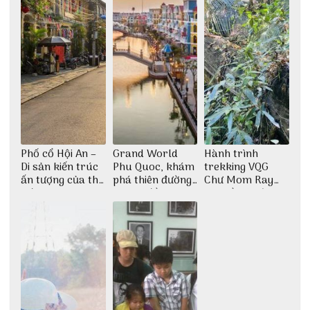
Phố cổ Hội An –
Grand World
Hành trình
Di sản kiến trúc
Phu Quoc, khám
trekking VQG
ấn tượng của thế
phá thiên đường
Chư Mom Ray
giới
giải trí đầy sôi
tìm về núi rừng
động
đại ngàn