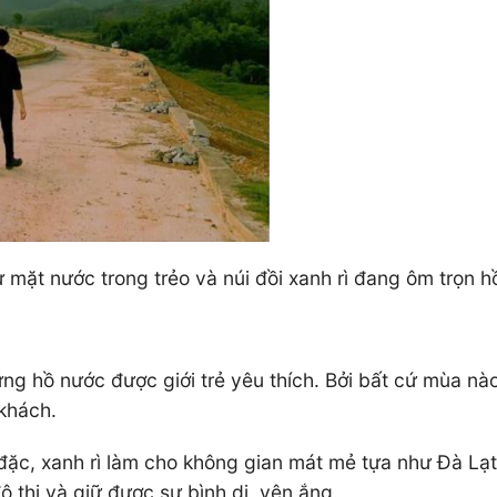
ừ mặt nước trong trẻo và núi đồi xanh rì đang ôm trọn h
g hồ nước được giới trẻ yêu thích. Bởi bất cứ mùa nà
 khách.
ặc, xanh rì làm cho không gian mát mẻ tựa như Đà Lạt.
 thị và giữ được sự bình dị, yên ắng.