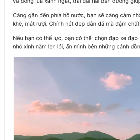
và đồng lúa xanh ngắt, trải dài hai bên đường gi
Càng gần đến phía hồ nước, bạn sẽ càng cảm nhậ
khẽ, mát rượi. Chính nét đẹp dân dã mà đậm chấ
Nếu bạn có thể lực, bạn có thể chọn đạp xe đạp 
nhỏ xinh nằm len lỏi, ẩn mình bên những cánh đ