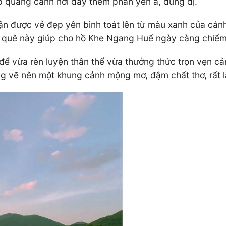
úp quang cảnh nơi đây thêm phần yên ả, dung dị.
n được vẻ đẹp yên bình toát lên từ màu xanh của cánh
t quê này giúp cho hồ Khe Ngang Huế ngày càng chiếm
để vừa rèn luyện thân thể vừa thưởng thức trọn vẹn c
ồng vẽ nên một khung cảnh mộng mơ, đậm chất thơ, rất