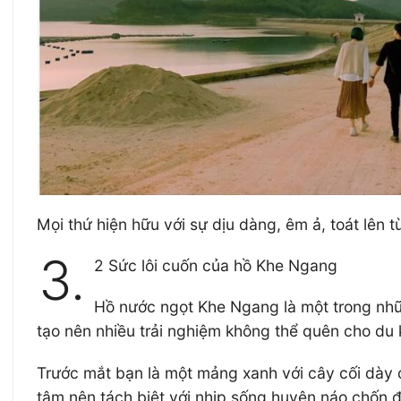
Mọi thứ hiện hữu với sự dịu dàng, êm ả, toát lên t
3.
2 Sức lôi cuốn của hồ Khe Ngang
Hồ nước ngọt Khe Ngang là một trong nhữn
tạo nên nhiều trải nghiệm không thể quên cho du
Trước mắt bạn là một mảng xanh với cây cối dày đ
tâm nên tách biệt với nhịp sống huyên náo chốn đô