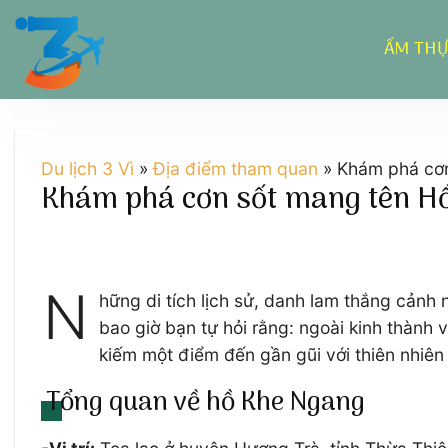
Chuyển
đến
ẨM TH
nội
dung
Du lịch 3 Vì
»
Địa điểm tham quan
»
Khám phá cơn
Khám phá cơn sốt mang tên Hồ 
N
hững di tích lịch sử, danh lam thắng cảnh
bao giờ bạn tự hỏi rằng: ngoài kinh thành
kiếm một điểm đến gần gũi với thiên nhiên
Tổng quan về hồ Khe Ngang