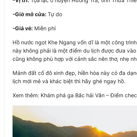
-Vị trí:
Tọa lạc ở huyện Hương Trà, tỉnh Thừa Thi
-Giờ mở cửa:
Tự do
-Giá vé:
Miễn phí
Hồ nước ngọt Khe Ngang vốn dĩ là một công trình 
này không phải là một điểm du lịch được đưa vào k
cũng không phù hợp với cảnh sắc nên thơ, nhẹ nh
Mảnh đất cố đô xinh đẹp, hiền hòa này có đa dạng
lịch mới mẻ và khác biệt thì hãy ghé ngay hồ.
Xem thêm: Khám phá ga Bắc hải Vân – Điểm check