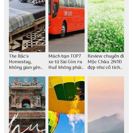
The Bấc’s
Mách bạn TOP7
Review chuyến đi
Homestay,
xe từ Sài Gòn ra
Mộc Châu 2N1Đ
không gian yên
Huế không phải
đẹp như cổ tích
bình tại Hòn Sơn
ai cũng biết
cùng nhóm bạn
Thu Hà