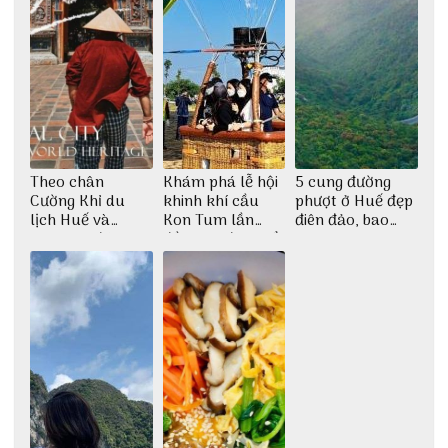
Theo chân
Khám phá lễ hội
5 cung đường
Cường Khỉ du
khinh khí cầu
phượt ở Huế đẹp
lịch Huế và
Kon Tum lần
điên đảo, bao
check-in đúng
đầu tiên được tổ
phê cho dân xê
những góc chụp
chức
dịch
đẹp