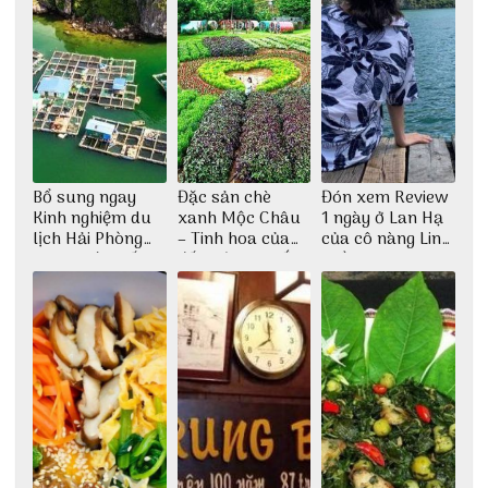
Bổ sung ngay
Đặc sản chè
Đón xem Review
Kinh nghiệm du
xanh Mộc Châu
1 ngày ở Lan Hạ
lịch Hải Phòng
– Tinh hoa của
của cô nàng Linh
2022 mới nhất
đất trời Tây Bắc
Trần