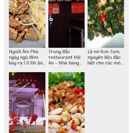
Người Âm Phủ
Trung Bắc
Lá mì Kon Tum,
ngày ngủ đêm
restaurant Hội
nguyên liệu đặc
bay ra Cố Đô ăn
An – Nhà hàng
biệt cho các món
Cơm Âm Phủ
cao lầu có thiết
ăn độc đáo
Huế
kế vô cùng ấn
tượng giữa lòng
phố Hội