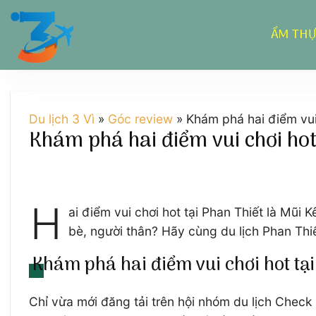
Chuyển
đến
ẨM TH
nội
dung
Du lịch 3 Vì
»
Góc review
»
Khám phá hai điểm vui
Khám phá hai điểm vui chơi hot
H
ai điểm vui chơi hot tại Phan Thiết là Mũ
bè, người thân? Hãy cùng du lịch Phan Thiế
Khám phá hai điểm vui chơi hot tại
Chỉ vừa mới đăng tải trên hội nhóm du lịch Check 