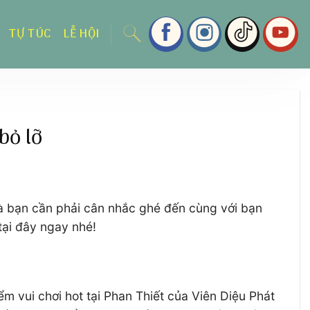
TỰ TÚC
LỄ HỘI
bỏ lỡ
 mà bạn cần phải cân nhắc ghé đến cùng với bạn
tại đây ngay nhé!
ểm vui chơi hot tại Phan Thiết của Viên Diệu Phát