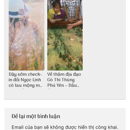
Dậy sớm check-
Về thăm địa đạo
in đồi Ngọc Linh
Gò Thì Thùng
cỏ lau mộng mơ
Phú Yên – Dấu
tại Huế nè bạn
ấn lịch sử còn
ơi!
mãi với thời gian
Để lại một bình luận
Email của bạn sẽ không được hiển thị công khai.