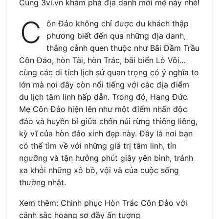
Cùng 3vi.vn khám phá địa danh mới mẻ này nhé!
C
ôn Đảo không chỉ được du khách thập
phương biết đến qua những địa danh,
thắng cảnh quen thuộc như Bãi Đầm Trầu
Côn Đảo, hòn Tài, hòn Trác, bãi biển Lò Vôi…
cùng các di tích lịch sử quan trọng có ý nghĩa to
lớn mà nơi đây còn nổi tiếng với các địa điểm
du lịch tâm linh hấp dẫn. Trong đó, Hang Đức
Mẹ Côn Đảo hiện lên như một điểm nhấn độc
đáo và huyền bí giữa chốn núi rừng thiêng liêng,
kỳ vĩ của hòn đảo xinh đẹp này. Đây là nơi bạn
có thể tìm về với những giá trị tâm linh, tín
ngưỡng và tận hưởng phút giây yên bình, tránh
xa khỏi những xô bồ, vội vã của cuộc sống
thường nhật.
Xem thêm: Chinh phục Hòn Trác Côn Đảo với
cảnh sắc hoang sơ đầy ấn tượng