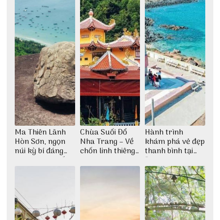
Ma Thiên Lãnh
Chùa Suối Đổ
Hành trình
Hòn Sơn, ngọn
Nha Trang – Về
khám phá vẻ đẹp
núi kỳ bí đáng
chốn linh thiêng
thanh bình tại
khám phá nhất
giữa không gian
Đảo Phú Quý
thiền định