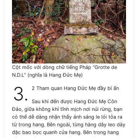
Cột mốc với dòng chữ tiếng Pháp “Grotte de
N.D.L” (nghĩa là Hang Đức Mẹ)
3.
2 Tham quan Hang Đức Mẹ đầy bí ẩn
Sau khi đến được Hang Đức Mẹ Côn
Đảo, giữa không khí tĩnh mịch nơi núi rừng, bạn
có thể dễ dàng nhận thấy ánh sáng le lói tỏa ra
từ trong hang. Bên ngoài, từng hàng dây leo dày
đặc bao bọc quanh cửa hang. Bên trong hang