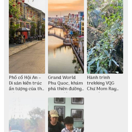
Phố cổ Hội An –
Grand World
Hành trình
Di sản kiến trúc
Phu Quoc, khám
trekking VQG
ấn tượng của thế
phá thiên đường
Chư Mom Ray
giới
giải trí đầy sôi
tìm về núi rừng
động
đại ngàn