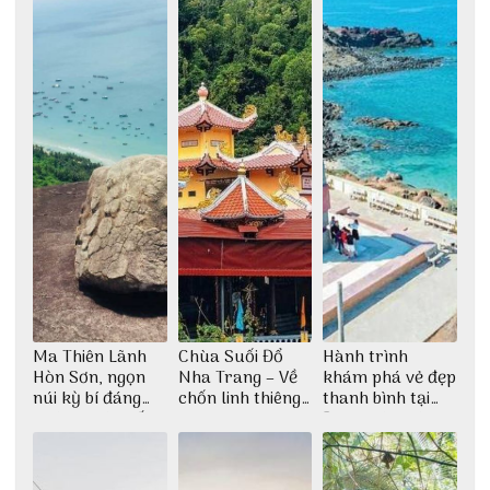
Ma Thiên Lãnh
Chùa Suối Đổ
Hành trình
Hòn Sơn, ngọn
Nha Trang – Về
khám phá vẻ đẹp
núi kỳ bí đáng
chốn linh thiêng
thanh bình tại
khám phá nhất
giữa không gian
Đảo Phú Quý
thiền định