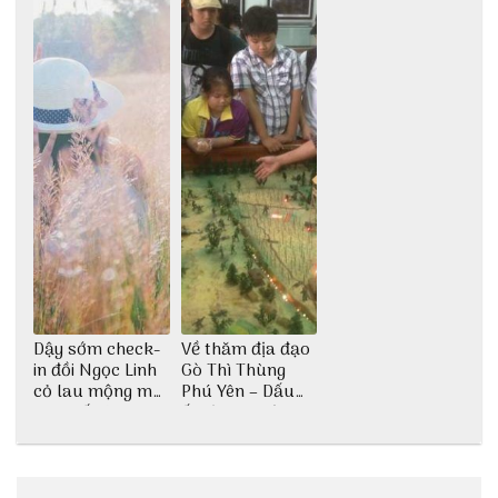
Dậy sớm check-
Về thăm địa đạo
in đồi Ngọc Linh
Gò Thì Thùng
cỏ lau mộng mơ
Phú Yên – Dấu
tại Huế nè bạn
ấn lịch sử còn
ơi!
mãi với thời gian