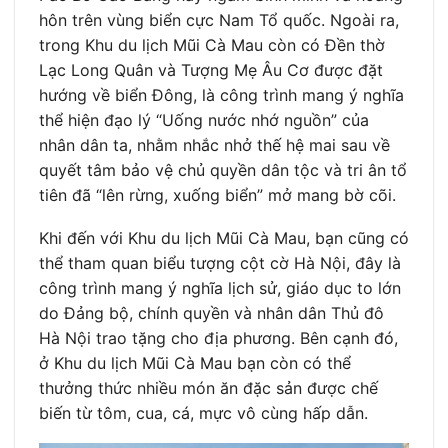
hôn trên vùng biển cực Nam Tổ quốc. Ngoài ra,
trong Khu du lịch Mũi Cà Mau còn có Đền thờ
Lạc Long Quân và Tượng Mẹ Âu Cơ được đặt
hướng về biển Đông, là công trình mang ý nghĩa
thể hiện đạo lý “Uống nước nhớ nguồn” của
nhân dân ta, nhằm nhắc nhở thế hệ mai sau về
quyết tâm bảo vệ chủ quyền dân tộc và tri ân tổ
tiên đã “lên rừng, xuống biển” mở mang bờ cõi.
Khi đến với Khu du lịch Mũi Cà Mau, bạn cũng có
thể tham quan biểu tượng cột cờ Hà Nội, đây là
công trình mang ý nghĩa lịch sử, giáo dục to lớn
do Đảng bộ, chính quyền và nhân dân Thủ đô
Hà Nội trao tặng cho địa phương. Bên cạnh đó,
ở Khu du lịch Mũi Cà Mau bạn còn có thể
thưởng thức nhiều món ăn đặc sản được chế
biến từ tôm, cua, cá, mực vô cùng hấp dẫn.