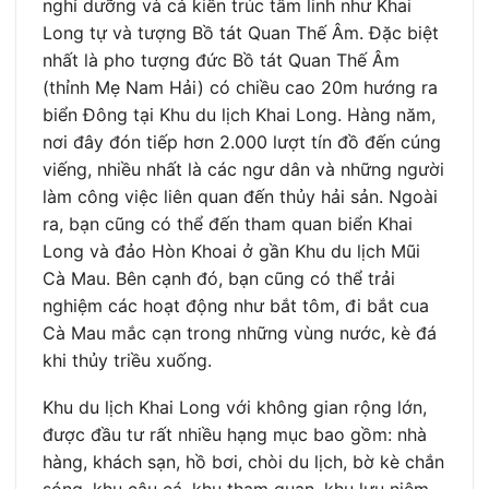
nghỉ dưỡng và cả kiến trúc tâm linh như Khai
Long tự và tượng Bồ tát Quan Thế Âm. Đặc biệt
nhất là pho tượng đức Bồ tát Quan Thế Âm
(thỉnh Mẹ Nam Hải) có chiều cao 20m hướng ra
biển Đông tại Khu du lịch Khai Long. Hàng năm,
nơi đây đón tiếp hơn 2.000 lượt tín đồ đến cúng
viếng, nhiều nhất là các ngư dân và những người
làm công việc liên quan đến thủy hải sản. Ngoài
ra, bạn cũng có thể đến tham quan biển Khai
Long và đảo Hòn Khoai ở gần Khu du lịch Mũi
Cà Mau. Bên cạnh đó, bạn cũng có thể trải
nghiệm các hoạt động như bắt tôm, đi bắt cua
Cà Mau mắc cạn trong những vùng nước, kè đá
khi thủy triều xuống.
Khu du lịch Khai Long với không gian rộng lớn,
được đầu tư rất nhiều hạng mục bao gồm: nhà
hàng, khách sạn, hồ bơi, chòi du lịch, bờ kè chắn
sóng, khu câu cá, khu tham quan, khu lưu niệm,