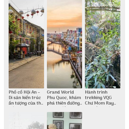
Phố cổ Hội An –
Grand World
Hành trình
Di sản kiến trúc
Phu Quoc, khám
trekking VQG
ấn tượng của thế
phá thiên đường
Chư Mom Ray
giới
giải trí đầy sôi
tìm về núi rừng
động
đại ngàn