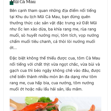
Mũi Cà Mau
Bên cạnh tham quan những địa điểm nổi tiếng
tại Khu du lịch Mũi Cà Mau, bạn đừng quên
thưởng thức các sản vật đặc trưng xứ Đất Mũi
như ốc len xào dừa, ba khía rang me, rùa rang
muối, sò huyết nướng mọi, tôm tích, vọp nướng
chấm muối tiêu chanh, cá thòi lòi nướng muối
ớt…
Đặc biệt không thể thiếu được cua, tôm Cà Mau
nổi tiếng với chất thịt vừa ngọt chắc, vừa bùi và
gạch cua thì béo ngậy không chê vào đâu, được
chế biến thành nhiều món ăn đa dạng như tôm
rang me, cua hấp bia, cua nướng, tôm nướng
muối ớt hoặc nấu lẩu hải sản, lẩu mắm.