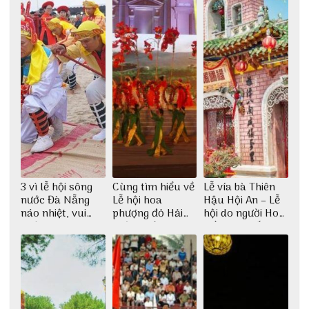
3 vì lễ hội sông
Cùng tìm hiểu về
Lễ vía bà Thiên
nước Đà Nẵng
Lễ hội hoa
Hậu Hội An – Lễ
náo nhiệt, vui
phượng đỏ Hải
hội do người Hoa
nhộn
Phòng với 3vi.vn
kiều sinh sống ở
Hội An tổ chức