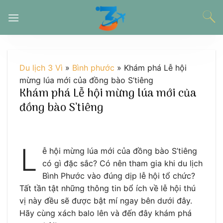
Chuyển
đến
nội
dung
Du lịch 3 Vì
»
Bình phước
»
Khám phá Lễ hội
mừng lúa mới của đồng bào S’tiêng
Khám phá Lễ hội mừng lúa mới của
đồng bào S’tiêng
L
ễ hội mừng lúa mới của đồng bào S’tiêng
có gì đặc sắc? Có nên tham gia khi du lịch
Bình Phước vào đúng dịp lễ hội tổ chức?
Tất tần tật những thông tin bổ ích về lễ hội thú
vị này đều sẽ được bật mí ngay bên dưới đây.
Hãy cùng xách balo lên và đến đây khám phá