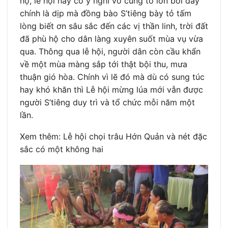
họ, lễ hội này có ý nghĩ vô cùng to lớn bởi đây
chính là dịp mà đồng bào S’tiêng bày tỏ tấm
lòng biết ơn sâu sắc đến các vị thần linh, trời đất
đã phù hộ cho dân làng xuyên suốt mùa vụ vừa
qua. Thông qua lễ hội, người dân còn cầu khẩn
về một mùa màng sắp tới thật bội thu, mưa
thuận gió hòa. Chính vì lẽ đó mà dù có sung túc
hay khó khăn thì Lễ hội mừng lúa mới vẫn được
người S’tiêng duy trì và tổ chức mỗi năm một
lần.
Xem thêm: Lễ hội chọi trâu Hớn Quản và nét đặc
sắc có một không hai