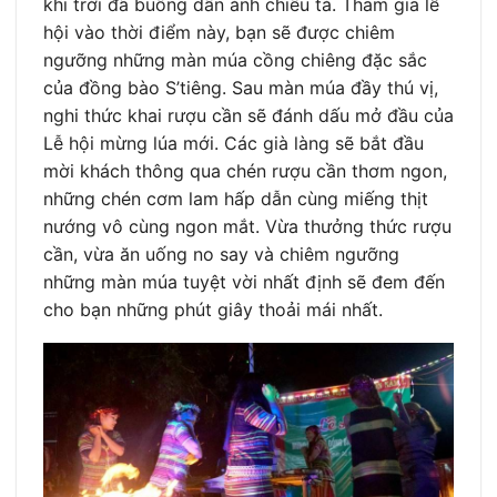
khi trời đã buông dần ánh chiều tà. Tham gia lễ
hội vào thời điểm này, bạn sẽ được chiêm
ngưỡng những màn múa cồng chiêng đặc sắc
của đồng bào S’tiêng. Sau màn múa đầy thú vị,
nghi thức khai rượu cần sẽ đánh dấu mở đầu của
Lễ hội mừng lúa mới. Các già làng sẽ bắt đầu
mời khách thông qua chén rượu cần thơm ngon,
những chén cơm lam hấp dẫn cùng miếng thịt
nướng vô cùng ngon mắt. Vừa thưởng thức rượu
cần, vừa ăn uống no say và chiêm ngưỡng
những màn múa tuyệt vời nhất định sẽ đem đến
cho bạn những phút giây thoải mái nhất.