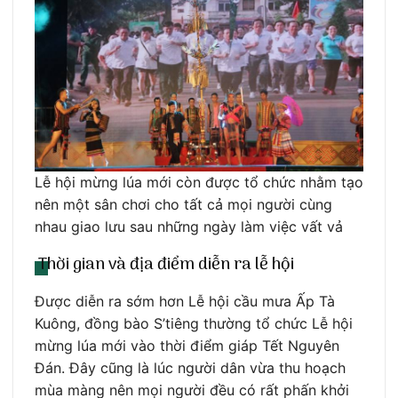
Lễ hội mừng lúa mới còn được tổ chức nhằm tạo
nên một sân chơi cho tất cả mọi người cùng
nhau giao lưu sau những ngày làm việc vất vả
Thời gian và địa điểm diễn ra lễ hội
Được diễn ra sớm hơn Lễ hội cầu mưa Ấp Tà
Kuông, đồng bào S’tiêng thường tổ chức Lễ hội
mừng lúa mới vào thời điểm giáp Tết Nguyên
Đán. Đây cũng là lúc người dân vừa thu hoạch
mùa màng nên mọi người đều có rất phấn khởi