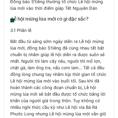
Đồng bào S’tiêng thường tổ chức Lễ hội mừng
lúa mới vào thời điểm giáp Tết Nguyên Đán
Lễ hội mừng lúa mới có gì đặc sắc?
3.1 Phần lễ
Bắt đầu từ sáng sớm ngày diễn ra Lễ hội mừng
lúa mới, đồng bào S’tiêng đã cùng nhau tất bật
chuẩn bị nhằm giúp lễ hội diễn ra được suôn sẻ
nhất. Người thì làm cây nêu, người thì mổ lợn,
chặt gà, làm ống tre, nấu cơm lam… Tất cả đều
đồng lòng chung tay nhằm kịp thời gian tổ chức
Lễ hội mừng lúa mới vào buổi tối. Sau khi đã
hoàn thành các công đoạn chuẩn bị, Lễ hội
mừng lúa mới sẽ bắt đầu được tổ chức bằng lời
khấn của người già trong thôn. Tuy không có
nhiều nghi thức cầu kỳ như Lễ hội vía Bà Rá
Phước Long nhưng Lễ hội mừng lúa mới vẫn giữ