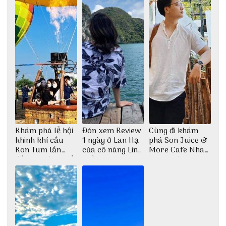
Khám phá lễ hội
Đón xem Review
Cùng đi khám
khinh khí cầu
1 ngày ở Lan Hạ
phá Son Juice &
Kon Tum lần
của cô nàng Linh
More Cafe Nha
đầu tiên được tổ
Trần
Trang với anh
chức
chàng Lộc Vũ