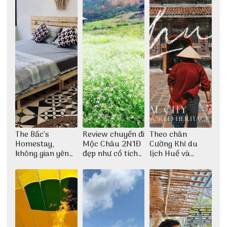
The Bấc’s
Review chuyến đi
Theo chân
Homestay,
Mộc Châu 2N1Đ
Cường Khỉ du
không gian yên
đẹp như cổ tích
lịch Huế và
bình tại Hòn Sơn
cùng nhóm bạn
check-in đúng
Thu Hà
những góc chụp
đẹp