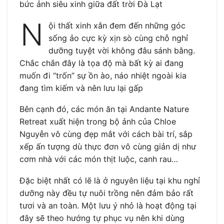
bức ảnh siêu xinh giữa đất trời Đà Lạt
N
ội thất xinh xắn đem đến những góc
sống ảo cực kỳ xịn sò cùng chỗ nghỉ
dưỡng tuyệt vời không đâu sánh bằng.
Chắc chắn đây là tọa độ mà bất kỳ ai đang
muốn đi “trốn” sự ồn ào, náo nhiệt ngoài kia
đang tìm kiếm và nên lưu lại gấp
Bên cạnh đó, các món ăn tại Andante Nature
Retreat xuất hiện trong bộ ảnh của Chloe
Nguyễn vô cùng đẹp mắt với cách bài trí, sắp
xếp ấn tượng dù thực đơn vô cùng giản dị như
cơm nhà với các món thịt luộc, canh rau…
Đặc biệt nhất có lẽ là ở nguyên liệu tại khu nghỉ
dưỡng này đều tự nuôi trồng nên đảm bảo rất
tươi và an toàn. Một lưu ý nhỏ là hoạt động tại
đây sẽ theo hướng tự phục vụ nên khi dùng