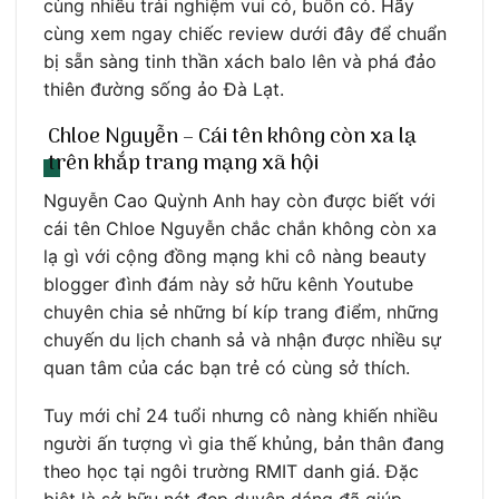
cùng nhiều trải nghiệm vui có, buồn có. Hãy
cùng xem ngay chiếc review dưới đây để chuẩn
bị sẵn sàng tinh thần xách balo lên và phá đảo
thiên đường sống ảo Đà Lạt.
Chloe Nguyễn – Cái tên không còn xa lạ
trên khắp trang mạng xã hội
Nguyễn Cao Quỳnh Anh hay còn được biết với
cái tên Chloe Nguyễn chắc chắn không còn xa
lạ gì với cộng đồng mạng khi cô nàng beauty
blogger đình đám này sở hữu kênh Youtube
chuyên chia sẻ những bí kíp trang điểm, những
chuyến du lịch chanh sả và nhận được nhiều sự
quan tâm của các bạn trẻ có cùng sở thích.
Tuy mới chỉ 24 tuổi nhưng cô nàng khiến nhiều
người ấn tượng vì gia thế khủng, bản thân đang
theo học tại ngôi trường RMIT danh giá. Đặc
biệt là sở hữu nét đẹp duyên dáng đã giúp