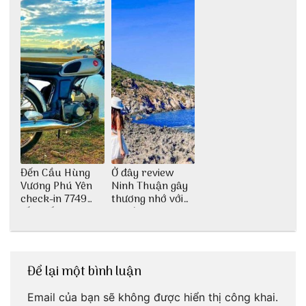
Đến Cầu Hùng
Ở đây review
Vương Phú Yên
Ninh Thuận gây
check-in 7749
thương nhớ với
tấm sống ảo
nét đẹp thiên
nhiên tuyệt sắc
Để lại một bình luận
Email của bạn sẽ không được hiển thị công khai.