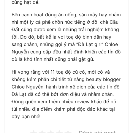
cùng hạt dẻ.
Bên cạnh hoạt động ăn uống, săn mây hay nhâm
nhi một ly cà phê chồn nức tiếng ở đồi chè Cầu
Đất cũng được xem là những trải nghiệm không
tồi. Do đó, bất kể là với toạ độ bình dân hay
sang chảnh, những gợi ý mà “Đà Lạt girl” Chloe
Nguyễn cung cấp đều nhất định khiến các tín đồ
dù là khó tính nhất cũng phải gật gù.
Hi vọng rằng với 11 toạ độ cũ có, mới có và
không kém phần chi tiết từ nàng beauty blogger
Chloe Nguyễn, hành trình xê dịch của các tín đồ
Đà Lạt đã có thể bớt đơn điệu và nhàm chán.
Đừng quên xem thêm nhiều review khác để bỏ
túi nhiều địa điểm khám phá độc đáo khác tại
đây bạn nhé!