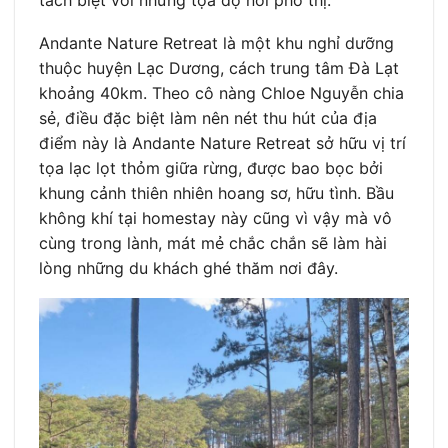
tách biệt với những tọa độ nơi phố thị.
Andante Nature Retreat là một khu nghỉ dưỡng
thuộc huyện Lạc Dương, cách trung tâm Đà Lạt
khoảng 40km. Theo cô nàng Chloe Nguyễn chia
sẻ, điều đặc biệt làm nên nét thu hút của địa
điểm này là Andante Nature Retreat sở hữu vị trí
tọa lạc lọt thỏm giữa rừng, được bao bọc bởi
khung cảnh thiên nhiên hoang sơ, hữu tình. Bầu
không khí tại homestay này cũng vì vậy mà vô
cùng trong lành, mát mẻ chắc chắn sẽ làm hài
lòng những du khách ghé thăm nơi đây.