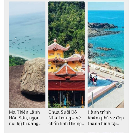
Ma Thiên Lãnh
Chùa Suối Đổ
Hành trình
Hòn Sơn, ngọn
Nha Trang – Về
khám phá vẻ đẹp
núi kỳ bí đáng
chốn linh thiêng
thanh bình tại
khám phá nhất
giữa không gian
Đảo Phú Quý