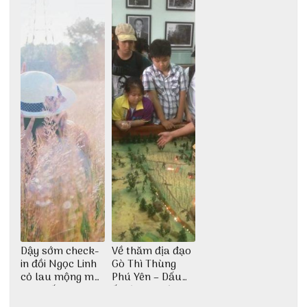
động
đại ngàn
Dậy sớm check-
Về thăm địa đạo
in đồi Ngọc Linh
Gò Thì Thùng
cỏ lau mộng mơ
Phú Yên – Dấu
tại Huế nè bạn
ấn lịch sử còn
ơi!
mãi với thời gian