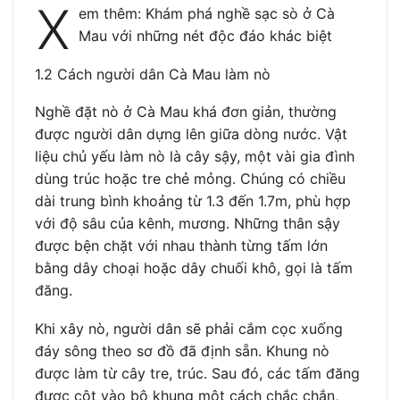
X
em thêm: Khám phá nghề sạc sò ở Cà
Mau với những nét độc đáo khác biệt
1.2 Cách người dân Cà Mau làm nò
Nghề đặt nò ở Cà Mau khá đơn giản, thường
được người dân dựng lên giữa dòng nước. Vật
liệu chủ yếu làm nò là cây sậy, một vài gia đình
dùng trúc hoặc tre chẻ mỏng. Chúng có chiều
dài trung bình khoảng từ 1.3 đến 1.7m, phù hợp
với độ sâu của kênh, mương. Những thân sậy
được bện chặt với nhau thành từng tấm lớn
bằng dây choại hoặc dây chuối khô, gọi là tấm
đăng.
Khi xây nò, người dân sẽ phải cắm cọc xuống
đáy sông theo sơ đồ đã định sẵn. Khung nò
được làm từ cây tre, trúc. Sau đó, các tấm đăng
được cột vào bộ khung một cách chắc chắn,