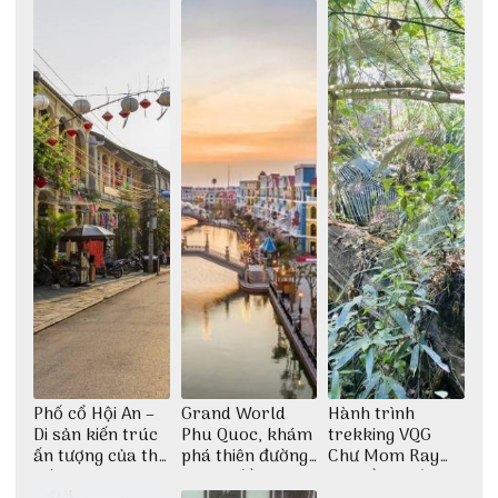
thiền định
Phố cổ Hội An –
Grand World
Hành trình
Di sản kiến trúc
Phu Quoc, khám
trekking VQG
ấn tượng của thế
phá thiên đường
Chư Mom Ray
giới
giải trí đầy sôi
tìm về núi rừng