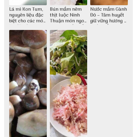
Lá mì Kon Tum,
Bún mắm nêm
Nước mắm Gành
nguyên liệu đặc
thịt luộc Ninh
Đỏ – Tâm huyết
biệt cho các món
Thuận món ngon
giữ vững hương vị
ăn độc đáo
dân dã miền biển
nước mắm sau
bao đời