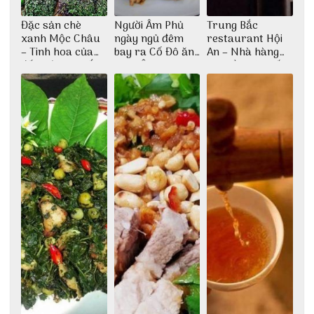
Đặc sản chè
Người Âm Phủ
Trung Bắc
xanh Mộc Châu
ngày ngủ đêm
restaurant Hội
– Tinh hoa của
bay ra Cố Đô ăn
An – Nhà hàng
đất trời Tây Bắc
Cơm Âm Phủ
cao lầu có thiết
Huế
kế vô cùng ấn
tượng giữa lòng
phố Hội