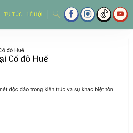
TỰ TÚC
LỄ HỘI
 Cố đô Huế
ại Cố đô Huế
ét độc đáo trong kiến trúc và sự khác biệt tôn