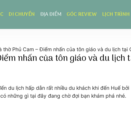
ỰC
DI CHUYỂN
ĐỊA ĐIỂM
GÓC REVIEW
LỊCH TRÌNH
 thờ Phủ Cam – Điểm nhấn của tôn giáo và du lịch tại
ểm nhấn của tôn giáo và du lịch t
n du lịch hấp dẫn rất nhiều du khách khi đến Huế bởi n
 có những gì tại đây đang chờ đợi bạn khám phá nhé.