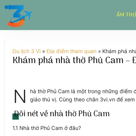
Chuyển
đến
ẨM TH
nội
dung
Du lịch 3 Vì
»
Địa điểm tham quan
»
Khám phá nhà
Khám phá nhà thờ Phủ Cam – Đi
N
hà thờ Phủ Cam là một trong những điểm đế
giáo thú vị. Cùng theo chân 3vi.vn để xem
Đôi nét về nhà thờ Phủ Cam
1.1 Nhà thờ Phủ Cam ở đâu?