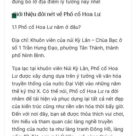
đừng bỏ lỡ địa điểm lý tưởng này nhé!
Giới thiệu đôi nét về Phố cổ Hoa Lư
1.1 Phố cổ Hoa Lư nằm ở đâu?
Địa chỉ: Khuôn viên của núi Kỳ Lân – Chùa Bạc ở
số 1 Trần Hưng Đạo, phường Tân Thành, thành
phố Ninh Bình.
Tọa lạc tại khuôn viên Núi Kỳ Lân, Phố cổ Hoa
Lư được xây dựng dựa trên ý tưởng về văn hóa
truyền thống của nước Đại Việt vào những năm
thế kỷ thứ X. Có thể nói, Phố cổ Hoa Lư ra đời
nhằm để tái hiện và phục dựng lại tất cả nét đẹp
của kiến trúc cũng như nền văn hóa thời bấy giờ.
Đến với nơi đây, bạn sẽ được thỏa thích vui chơi,
tìm hiểu và tham quan các làng nghề truyền
thống của nước ta như làng tranh Đông Hồ, làng