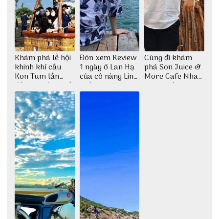
Khám phá lễ hội
Đón xem Review
Cùng đi khám
khinh khí cầu
1 ngày ở Lan Hạ
phá Son Juice &
Kon Tum lần
của cô nàng Linh
More Cafe Nha
đầu tiên được tổ
Trần
Trang với anh
chức
chàng Lộc Vũ