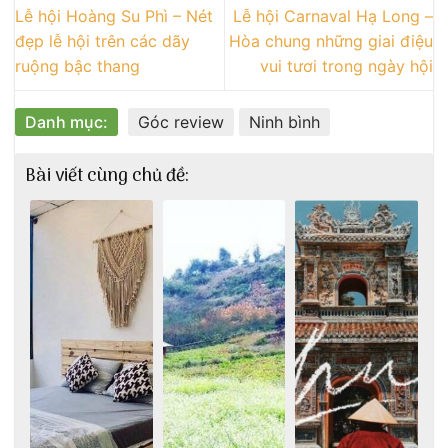
Lễ hội Hoàng Su Phì – Nét
Lễ hội Carnaval Hạ Long –
đẹp lễ hội trên các dãy
Hòa chung những giai điệu
ruộng bậc thang
vui tươi trong ngày hội
Danh mục:
Góc review
Ninh bình
Bài viết cùng chủ đề: