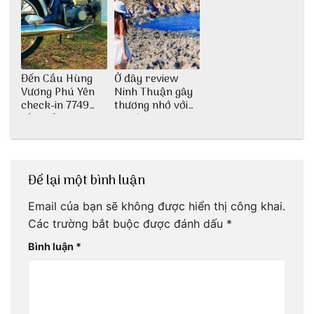
Đến Cầu Hùng
Ở đây review
Vương Phú Yên
Ninh Thuận gây
check-in 7749
thương nhớ với
tấm sống ảo
nét đẹp thiên
nhiên tuyệt sắc
Để lại một bình luận
Email của bạn sẽ không được hiển thị công khai.
Các trường bắt buộc được đánh dấu
*
Bình luận
*