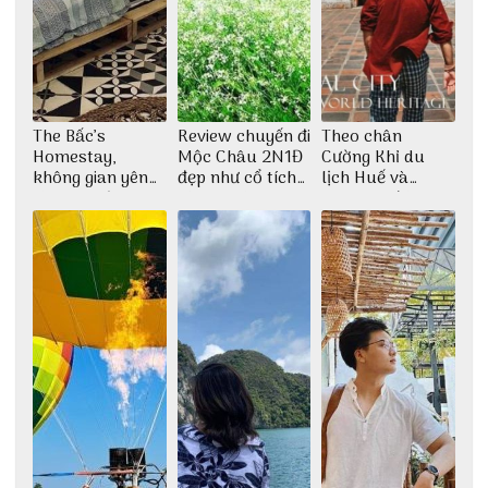
The Bấc’s
Review chuyến đi
Theo chân
Homestay,
Mộc Châu 2N1Đ
Cường Khỉ du
không gian yên
đẹp như cổ tích
lịch Huế và
bình tại Hòn Sơn
cùng nhóm bạn
check-in đúng
Thu Hà
những góc chụp
đẹp