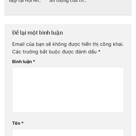
đẹp tại Hội An
ấn tượng của thế
cho dân nghiện
giới
sống ảo
Để lại một bình luận
Email của bạn sẽ không được hiển thị công khai.
Các trường bắt buộc được đánh dấu
*
Bình luận
*
Tên
*