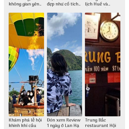
không gian yên
đẹp như cổ tích
lịch Huế và
bình tại Hòn Sơn
cùng nhóm bạn
check-in đúng
Thu Hà
những góc chụp
đẹp
Khám phá lễ hội
Đón xem Review
Trung Bắc
khinh khí cầu
1 ngày ở Lan Hạ
restaurant Hội