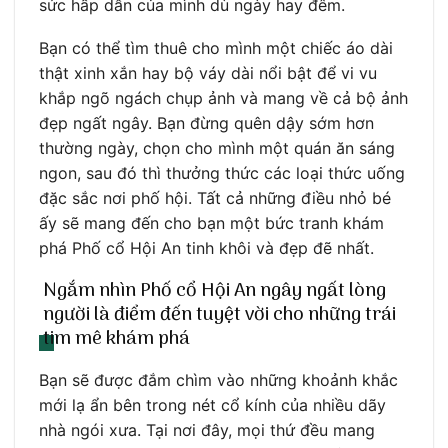
sức hấp dẫn của mình dù ngày hay đêm.
Bạn có thể tìm thuê cho mình một chiếc áo dài
thật xinh xắn hay bộ váy dài nổi bật để vi vu
khắp ngõ ngách chụp ảnh và mang về cả bộ ảnh
đẹp ngất ngây. Bạn đừng quên dậy sớm hơn
thường ngày, chọn cho mình một quán ăn sáng
ngon, sau đó thì thưởng thức các loại thức uống
đặc sắc nơi phố hội. Tất cả những điều nhỏ bé
ấy sẽ mang đến cho bạn một bức tranh khám
phá Phố cổ Hội An tinh khôi và đẹp đẽ nhất.
Ngắm nhìn Phố cổ Hội An ngây ngất lòng
người là điểm đến tuyệt vời cho những trái
tim mê khám phá
Bạn sẽ được đắm chìm vào những khoảnh khắc
mới lạ ẩn bên trong nét cổ kính của nhiều dãy
nhà ngói xưa. Tại nơi đây, mọi thứ đều mang