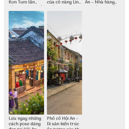
Kon Tum lần
của cô nàng Linh
An – Nhà hàng
đầu tiên được tổ
Trần
cao lầu có thiết
chức
kế vô cùng ấn
tượng giữa lòng
phố Hội
Lưu ngay những
Phố cổ Hội An –
cách pose dáng
Di sản kiến trúc