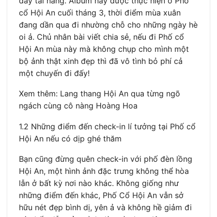
đầy tài năng. Album này được thực hiện ở Phố
cổ Hội An cuối tháng 3, thời điểm mùa xuân
đang dần qua đi nhường chỗ cho những ngày hè
oi ả. Chủ nhân bài viết chia sẻ, nếu đi Phố cổ
Hội An mùa này mà không chụp cho mình một
bộ ảnh thật xinh đẹp thì đã vô tình bỏ phí cả
một chuyến đi đấy!
Xem thêm: Lang thang Hội An qua từng ngõ
ngách cùng cô nàng Hoàng Hoa
1.2 Những điểm đến check-in lí tưởng tại Phố cổ
Hội An nếu có dịp ghé thăm
Bạn cũng đừng quên check-in với phố đèn lồng
Hội An, một hình ảnh đặc trưng không thể hòa
lẫn ở bất kỳ nơi nào khác. Không giống như
những điểm đến khác, Phố Cổ Hội An vẫn sở
hữu nét đẹp bình dị, yên ả và không hề giảm đi