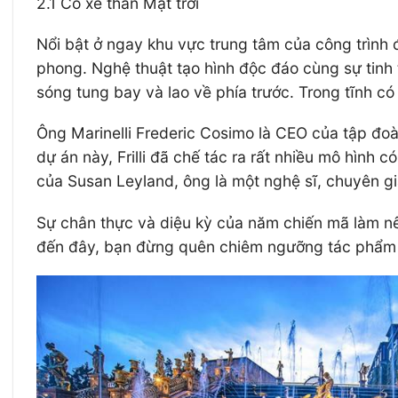
2.1 Cỗ xe thần Mặt trời
Nổi bật ở ngay khu vực trung tâm của công trình 
phong. Nghệ thuật tạo hình độc đáo cùng sự tin
sóng tung bay và lao về phía trước. Trong tĩnh có
Ông Marinelli Frederic Cosimo là CEO của tập đoàn
dự án này, Frilli đã chế tác ra rất nhiều mô hình
của Susan Leyland, ông là một nghệ sĩ, chuyên gi
Sự chân thực và diệu kỳ của năm chiến mã làm nên
đến đây, bạn đừng quên chiêm ngưỡng tác phẩm n