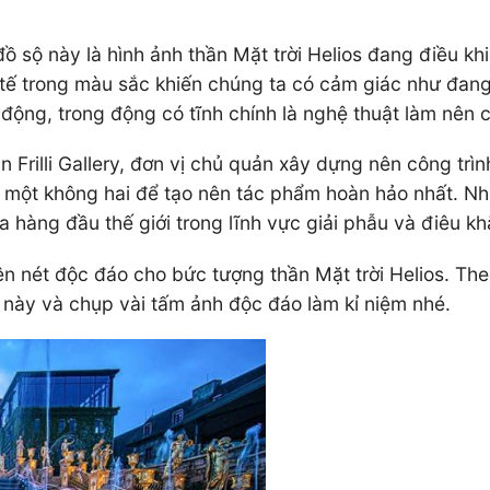
đồ sộ này là hình ảnh thần Mặt trời Helios đang điều k
h tế trong màu sắc khiến chúng ta có cảm giác như đa
 động, trong động có tĩnh chính là nghệ thuật làm nên c
 Frilli Gallery, đơn vị chủ quản xây dựng nên công trìn
 có một không hai để tạo nên tác phẩm hoàn hảo nhất. N
a hàng đầu thế giới trong lĩnh vực giải phẫu và điêu k
 nét độc đáo cho bức tượng thần Mặt trời Helios. Theo
ày và chụp vài tấm ảnh độc đáo làm kỉ niệm nhé.