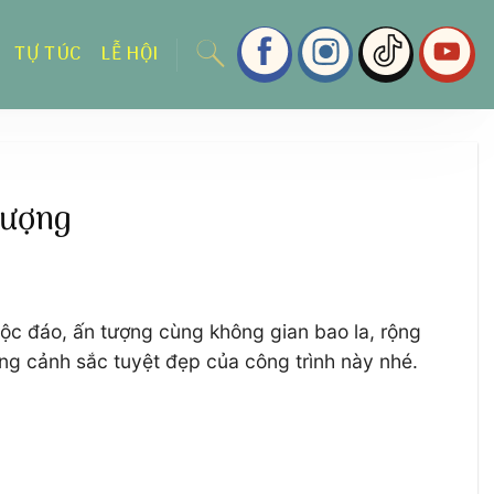
TỰ TÚC
LỄ HỘI
tượng
 độc đáo, ấn tượng cùng không gian bao la, rộng
ững cảnh sắc tuyệt đẹp của công trình này nhé.