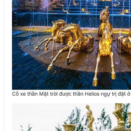
Cỗ xe thần Mặt trời được thần Helios ngự trị đặt ở 