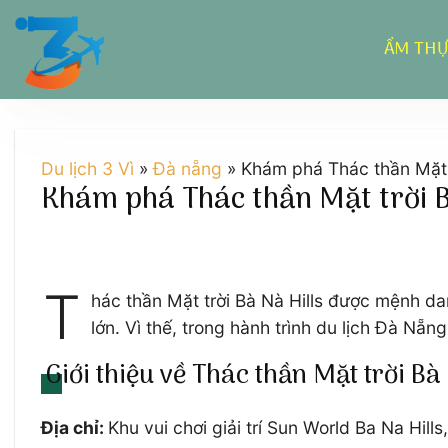
Chuyển
đến
ẨM TH
nội
dung
Du lịch 3 Vì
»
Đà nẵng
»
Khám phá Thác thần Mặt t
Khám phá Thác thần Mặt trời Bà
T
hác thần Mặt trời Bà Nà Hills được mệnh dan
lớn. Vì thế, trong hành trình du lịch Đà N
Giới thiệu về Thác thần Mặt trời Bà 
Địa chỉ:
Khu vui chơi giải trí Sun World Ba Na Hil