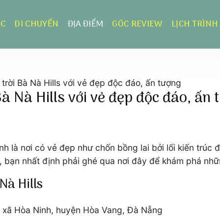
ỰC
DI CHUYỂN
ĐỊA ĐIỂM
GÓC REVIEW
LỊCH TRÌNH
rời Bà Nà Hills với vẻ đẹp độc đáo, ấn tượng
 Nà Hills với vẻ đẹp độc đáo, ấn 
h là nơi có vẻ đẹp như chốn bồng lai bởi lối kiến trúc
ẵng, bạn nhất định phải ghé qua nơi đây để khám phá nh
Nà Hills
ls, xã Hòa Ninh, huyện Hòa Vang, Đà Nẵng