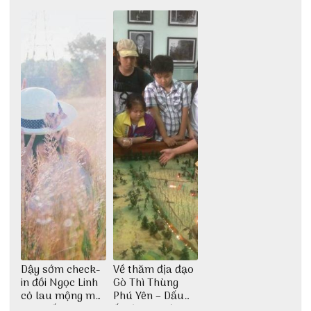
giới
giải trí đầy sôi
tìm về núi rừng
động
đại ngàn
Dậy sớm check-
Về thăm địa đạo
in đồi Ngọc Linh
Gò Thì Thùng
cỏ lau mộng mơ
Phú Yên – Dấu
tại Huế nè bạn
ấn lịch sử còn