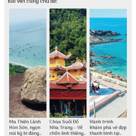
Bài viết cùng chủ đề:
Ma Thiên Lãnh
Chùa Suối Đổ
Hành trình
Hòn Sơn, ngọn
Nha Trang – Về
khám phá vẻ đẹp
núi kỳ bí đáng
chốn linh thiêng
thanh bình tại