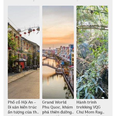
khám phá nhất
giữa không gian
Đảo Phú Quý
thiền định
Phố cổ Hội An –
Grand World
Hành trình
Di sản kiến trúc
Phu Quoc, khám
trekking VQG
ấn tượng của thế
phá thiên đường
Chư Mom Ray