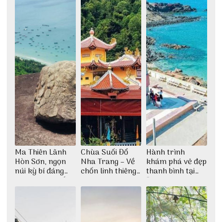
Ma Thiên Lãnh
Chùa Suối Đổ
Hành trình
Hòn Sơn, ngọn
Nha Trang – Về
khám phá vẻ đẹp
núi kỳ bí đáng
chốn linh thiêng
thanh bình tại
khám phá nhất
giữa không gian
Đảo Phú Quý
thiền định