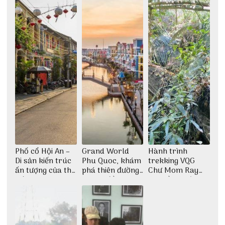
Phố cổ Hội An –
Grand World
Hành trình
Di sản kiến trúc
Phu Quoc, khám
trekking VQG
ấn tượng của thế
phá thiên đường
Chư Mom Ray
giới
giải trí đầy sôi
tìm về núi rừng
động
đại ngàn