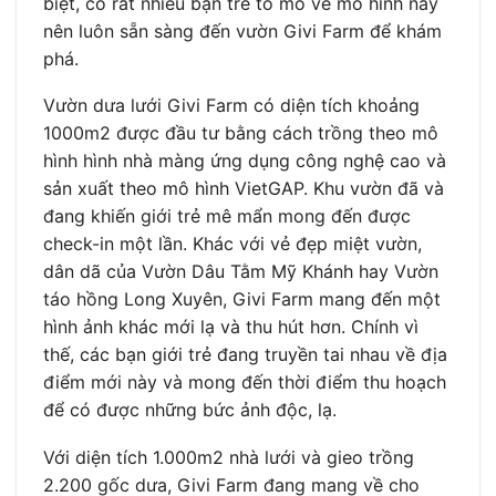
biệt, có rất nhiều bạn trẻ tò mò về mô hình này
nên luôn sẵn sàng đến vườn Givi Farm để khám
phá.
Vườn dưa lưới Givi Farm có diện tích khoảng
1000m2 được đầu tư bằng cách trồng theo mô
hình hình nhà màng ứng dụng công nghệ cao và
sản xuất theo mô hình VietGAP. Khu vườn đã và
đang khiến giới trẻ mê mẩn mong đến được
check-in một lần. Khác với vẻ đẹp miệt vườn,
dân dã của Vườn Dâu Tằm Mỹ Khánh hay Vườn
táo hồng Long Xuyên, Givi Farm mang đến một
hình ảnh khác mới lạ và thu hút hơn. Chính vì
thế, các bạn giới trẻ đang truyền tai nhau về địa
điểm mới này và mong đến thời điểm thu hoạch
để có được những bức ảnh độc, lạ.
Với diện tích 1.000m2 nhà lưới và gieo trồng
2.200 gốc dưa, Givi Farm đang mang về cho