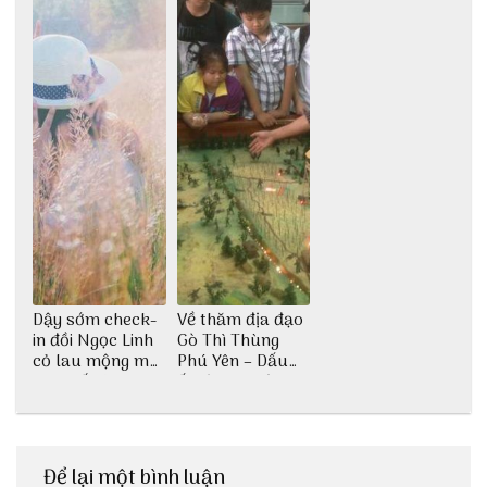
Dậy sớm check-
Về thăm địa đạo
in đồi Ngọc Linh
Gò Thì Thùng
cỏ lau mộng mơ
Phú Yên – Dấu
tại Huế nè bạn
ấn lịch sử còn
ơi!
mãi với thời gian
Để lại một bình luận