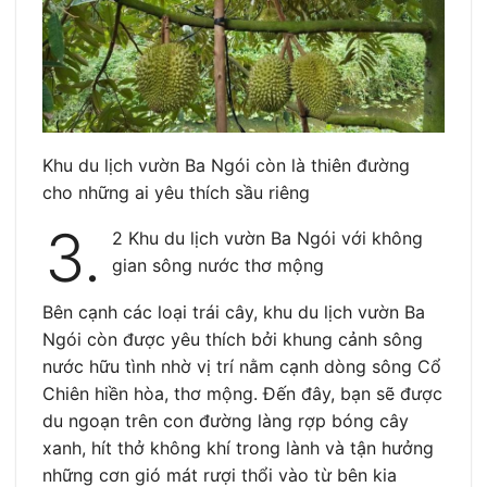
Khu du lịch vườn Ba Ngói còn là thiên đường
cho những ai yêu thích sầu riêng
3.
2 Khu du lịch vườn Ba Ngói với không
gian sông nước thơ mộng
Bên cạnh các loại trái cây, khu du lịch vườn Ba
Ngói còn được yêu thích bởi khung cảnh sông
nước hữu tình nhờ vị trí nằm cạnh dòng sông Cổ
Chiên hiền hòa, thơ mộng. Đến đây, bạn sẽ được
du ngoạn trên con đường làng rợp bóng cây
xanh, hít thở không khí trong lành và tận hưởng
những cơn gió mát rượi thổi vào từ bên kia