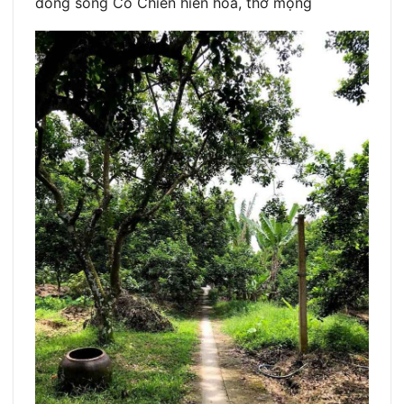
dòng sông Cổ Chiên hiền hòa, thơ mộng