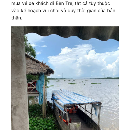
mua vé xe khách đi Bến Tre, tất cả tùy thuộc
vào kế hoạch vui chơi và quỹ thời gian của bản
thân.