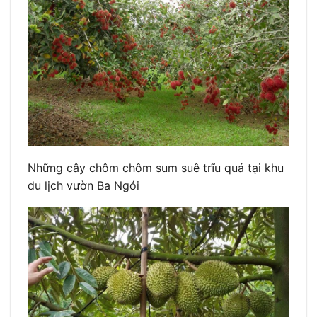
Những cây chôm chôm sum suê trĩu quả tại khu
du lịch vườn Ba Ngói