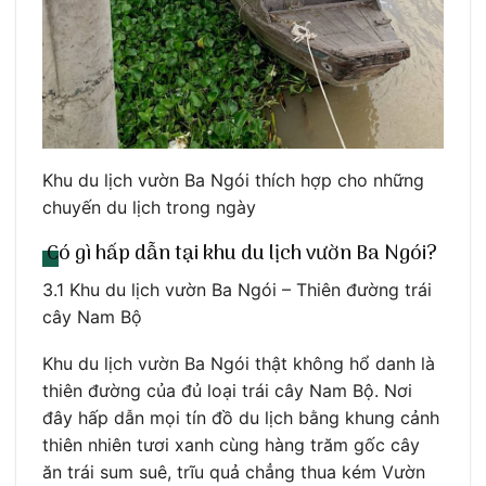
Khu du lịch vườn Ba Ngói thích hợp cho những
chuyến du lịch trong ngày
Có gì hấp dẫn tại khu du lịch vườn Ba Ngói?
3.1 Khu du lịch vườn Ba Ngói – Thiên đường trái
cây Nam Bộ
Khu du lịch vườn Ba Ngói thật không hổ danh là
thiên đường của đủ loại trái cây Nam Bộ. Nơi
đây hấp dẫn mọi tín đồ du lịch bằng khung cảnh
thiên nhiên tươi xanh cùng hàng trăm gốc cây
ăn trái sum suê, trĩu quả chẳng thua kém Vườn