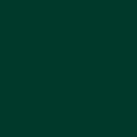
BLOG DU LỊCH BA VÌ