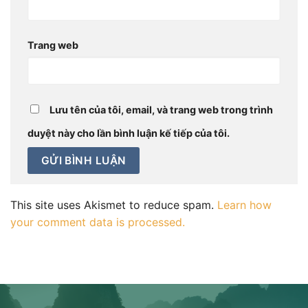
Trang web
Lưu tên của tôi, email, và trang web trong trình
duyệt này cho lần bình luận kế tiếp của tôi.
This site uses Akismet to reduce spam.
Learn how
your comment data is processed.