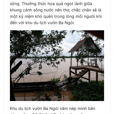
sông. Thưởng thức hoa quả ngọt lành giữa
khung cảnh sông nước nên thơ, chắc chắn sẽ là
một kỷ niệm khó quên trong lòng mỗi người khi
đến với khu du lịch vườn Ba Ngói.
Khu du lịch vườn Ba Ngói nằm nép mình bên