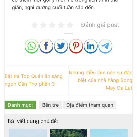
giãn, nghỉ dưỡng cuối tuần sắp đến.
Đánh giá post
Những điều làm nên sự đặc
Bật mí Top Quán ăn sáng
biệt của nhà hàng Song
ngon Cần Thơ phần 3
Mây Đà Lạt
Danh mục:
Bến tre
Địa điểm tham quan
Bài viết cùng chủ đề: