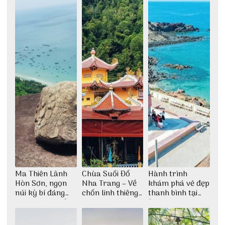
Ma Thiên Lãnh
Chùa Suối Đổ
Hành trình
Hòn Sơn, ngọn
Nha Trang – Về
khám phá vẻ đẹp
núi kỳ bí đáng
chốn linh thiêng
thanh bình tại
khám phá nhất
giữa không gian
Đảo Phú Quý
thiền định