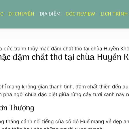
ỰC
DI CHUYỂN
ĐỊA ĐIỂM
GÓC REVIEW
LỊCH TRÌNH
a bức tranh thủy mặc đậm chất thơ tại chùa Huyền K
 mặc đậm chất thơ tại chùa Huyền
 mang không gian thanh tịnh, đậm chất thiền đến du k
phá ngôi chùa đặc biệt giữa rừng cây tươi xanh này ng
Sơn Thượng
 thắng cảnh nổi tiếng của cố đô Huế mang vẻ đẹp an 