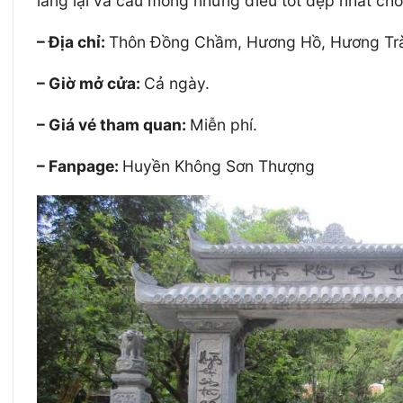
lắng lại và cầu mong những điều tốt đẹp nhất ch
– Địa chỉ:
Thôn Đồng Chầm, Hương Hồ, Hương Trà
– Giờ mở cửa:
Cả ngày.
– Giá vé tham quan:
Miễn phí.
– Fanpage:
Huyền Không Sơn Thượng