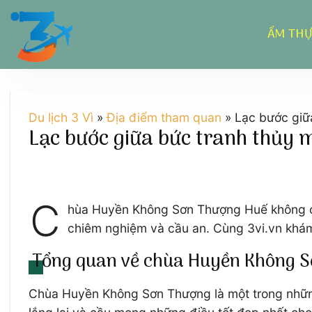
Chuyển
đến
ẨM TH
nội
dung
Du lịch 3 Vì
»
Địa điểm tham quan
»
Lạc bước giữ
Lạc bước giữa bức tranh thủy
C
hùa Huyền Không Sơn Thượng Huế không chỉ
chiêm nghiệm và cầu an. Cùng 3vi.vn khám 
Tổng quan về chùa Huyền Không 
Chùa Huyền Không Sơn Thượng là một trong những