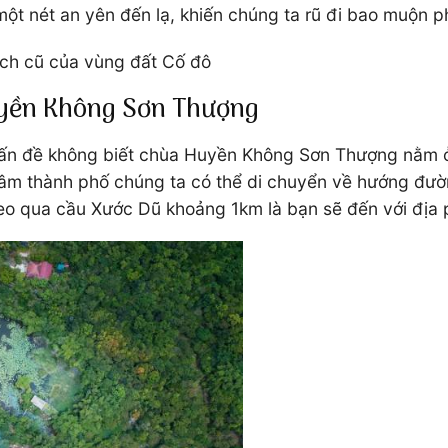
n một nét an yên đến lạ, khiến chúng ta rũ đi bao muộn p
ích cũ của vùng đất Cố đô
uyền Không Sơn Thượng
 vấn đề không biết chùa Huyền Không Sơn Thượng nằm ở
 tâm thành phố chúng ta có thể di chuyển về hướng đư
heo qua cầu Xước Dũ khoảng 1km là bạn sẽ đến với đị