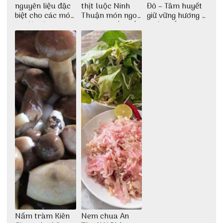
nguyên liệu đặc
thịt luộc Ninh
Đỏ – Tâm huyết
biệt cho các món
Thuận món ngon
giữ vững hương vị
ăn độc đáo
dân dã miền biển
nước mắm sau
bao đời
Nấm tràm Kiên
Nem chua An