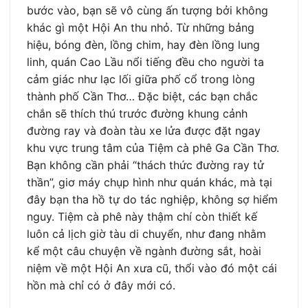
bước vào, bạn sẽ vô cùng ấn tượng bởi không
khác gì một Hội An thu nhỏ. Từ những bảng
hiệu, bóng đèn, lồng chim, hay đèn lồng lung
linh, quán Cao Lầu nổi tiếng đều cho người ta
cảm giác như lạc lối giữa phố cổ trong lòng
thành phố Cần Thơ… Đặc biệt, các bạn chắc
chắn sẽ thích thú trước đường khung cảnh
đường ray và đoàn tàu xe lửa được đặt ngay
khu vực trung tâm của Tiệm cà phê Ga Cần Thơ.
Bạn không cần phải “thách thức đường ray tử
thần”, giơ máy chụp hình như quán khác, mà tại
đây bạn tha hồ tự do tác nghiệp, không sợ hiểm
nguy. Tiệm cà phê này thậm chí còn thiết kế
luôn cả lịch giờ tàu di chuyển, như đang nhằm
kể một câu chuyện về ngành đường sắt, hoài
niệm về một Hội An xưa cũ, thổi vào đó một cái
hồn mà chỉ có ở đây mới có.