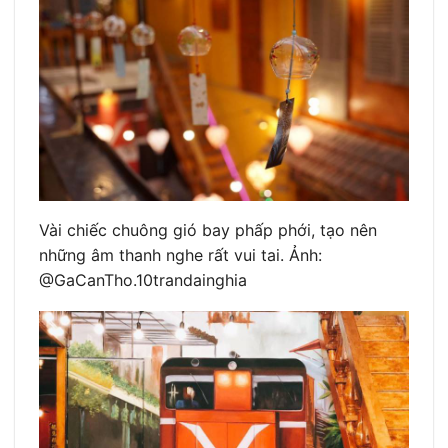
Vài chiếc chuông gió bay phấp phới, tạo nên
những âm thanh nghe rất vui tai. Ảnh:
@GaCanTho.10trandainghia