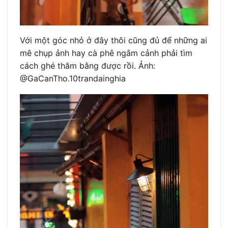
Với một góc nhỏ ở đây thôi cũng đủ để những ai
mê chụp ảnh hay cà phê ngắm cảnh phải tìm
cách ghé thăm bằng được rồi. Ảnh:
@GaCanTho.10trandainghia