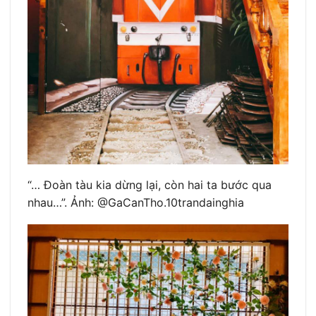
“… Đoàn tàu kia dừng lại, còn hai ta bước qua
nhau…”. Ảnh: @GaCanTho.10trandainghia