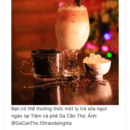
Bạn có thể thưởng thức một ly trà sữa ngọt
ngào tại Tiệm cà phê Ga Cần Thơ. Ảnh:
@GaCanTho.10trandainghia