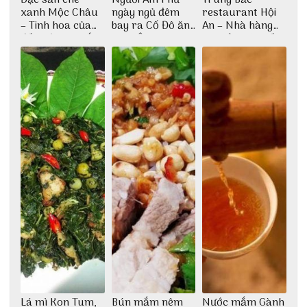
xanh Mộc Châu
ngày ngủ đêm
restaurant Hội
– Tinh hoa của
bay ra Cố Đô ăn
An – Nhà hàng
đất trời Tây Bắc
Cơm Âm Phủ
cao lầu có thiết
Huế
kế vô cùng ấn
tượng giữa lòng
phố Hội
Lá mì Kon Tum,
Bún mắm nêm
Nước mắm Gành