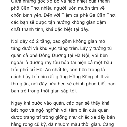
Giữa những góc xô bồ và náo nhiệt của thành
phố Cần Thơ, nhiều người luôn muốn tìm về
chốn bình yên. Đến với Tiệm cà phê Ga Cần Thơ,
các bạn sẽ được tận hưởng không gian đậm
chất thanh tĩnh, khá đặc biệt tại đây.
Nơi đây có 2 tầng, bao gồm không gian mở
tầng dưới và khu vực tầng trên. Lấy ý tưởng từ
quán cà phê Đông Dương tại Hà Nội, với bên
ngoài là đường ray tàu hỏa tái hiện cả một bầu
trời phố cổ Hội An chất lừ, còn bên trong là
cách bày trí nhìn rất giống Hồng Kông chill và
thư giãn, nơi đây hứa hẹn sẽ chinh phục biết bao
bạn trẻ trong thời gian sắp tới.
Ngay khi bước vào quán, các bạn sẽ thấy khá
bất ngờ và ngộ nghĩnh với tấm biển của quán
được trang trí trông giống như chiếc xe đẩy bán
hàng rong cũ kỹ, đã nhuốm màu thời gian. Càng