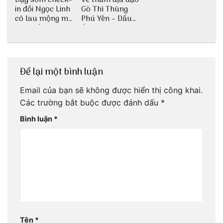
in đồi Ngọc Linh
Gò Thì Thùng
cỏ lau mộng mơ
Phú Yên – Dấu
tại Huế nè bạn
ấn lịch sử còn
ơi!
mãi với thời gian
Để lại một bình luận
Email của bạn sẽ không được hiển thị công khai.
Các trường bắt buộc được đánh dấu
*
Bình luận
*
Tên
*