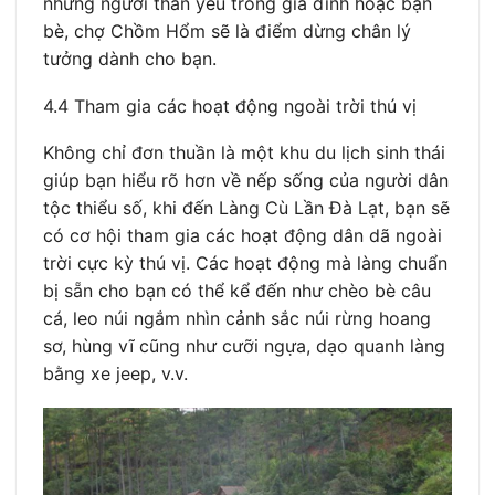
những người thân yêu trong gia đình hoặc bạn
bè, chợ Chồm Hổm sẽ là điểm dừng chân lý
tưởng dành cho bạn.
4.4 Tham gia các hoạt động ngoài trời thú vị
Không chỉ đơn thuần là một khu du lịch sinh thái
giúp bạn hiểu rõ hơn về nếp sống của người dân
tộc thiểu số, khi đến Làng Cù Lần Đà Lạt, bạn sẽ
có cơ hội tham gia các hoạt động dân dã ngoài
trời cực kỳ thú vị. Các hoạt động mà làng chuẩn
bị sẵn cho bạn có thể kể đến như chèo bè câu
cá, leo núi ngắm nhìn cảnh sắc núi rừng hoang
sơ, hùng vĩ cũng như cưỡi ngựa, dạo quanh làng
bằng xe jeep, v.v.