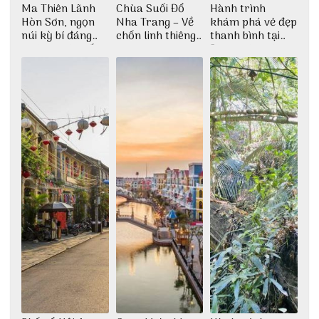
Ma Thiên Lãnh
Chùa Suối Đổ
Hành trình
Hòn Sơn, ngọn
Nha Trang – Về
khám phá vẻ đẹp
núi kỳ bí đáng
chốn linh thiêng
thanh bình tại
khám phá nhất
giữa không gian
Đảo Phú Quý
thiền định