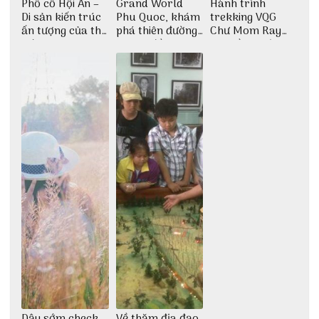
Phố cổ Hội An –
Grand World
Hành trình
Di sản kiến trúc
Phu Quoc, khám
trekking VQG
ấn tượng của thế
phá thiên đường
Chư Mom Ray
giới
giải trí đầy sôi
tìm về núi rừng
động
đại ngàn
Dậy sớm check-
Về thăm địa đạo