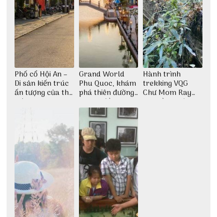
Phố cổ Hội An –
Grand World
Hành trình
Di sản kiến trúc
Phu Quoc, khám
trekking VQG
ấn tượng của thế
phá thiên đường
Chư Mom Ray
giới
giải trí đầy sôi
tìm về núi rừng
động
đại ngàn