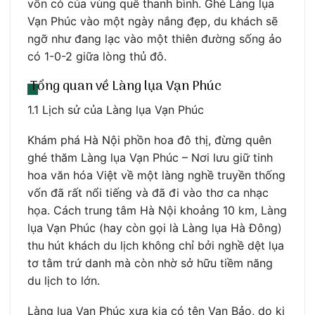
vốn có của vùng quê thanh bình. Ghé Làng lụa
Vạn Phúc vào một ngày nắng đẹp, du khách sẽ
ngỡ như đang lạc vào một thiên đường sống ảo
có 1-0-2 giữa lòng thủ đô.
Tổng quan về Làng lụa Vạn Phúc
1.1 Lịch sử của Làng lụa Vạn Phúc
Khám phá Hà Nội phồn hoa đô thị, đừng quên
ghé thăm Làng lụa Vạn Phúc – Nơi lưu giữ tinh
hoa văn hóa Việt về một làng nghề truyền thống
vốn đã rất nổi tiếng và đã đi vào thơ ca nhạc
họa. Cách trung tâm Hà Nội khoảng 10 km, Làng
lụa Vạn Phúc (hay còn gọi là Làng lụa Hà Đông)
thu hút khách du lịch không chỉ bởi nghề dệt lụa
tơ tằm trứ danh mà còn nhờ sở hữu tiềm năng
du lịch to lớn.
Làng lụa Vạn Phúc xưa kia có tên Vạn Bảo, do kị