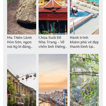
Ma Thiên Lãnh
Chùa Suối Đổ
Hành trình
Hòn Sơn, ngọn
Nha Trang – Về
khám phá vẻ đẹp
núi kỳ bí đáng
chốn linh thiêng
thanh bình tại
khám phá nhất
giữa không gian
Đảo Phú Quý
thiền định