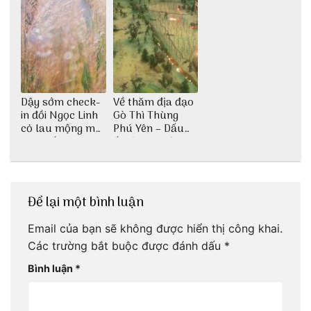
Dậy sớm check-
Về thăm địa đạo
in đồi Ngọc Linh
Gò Thì Thùng
cỏ lau mộng mơ
Phú Yên – Dấu
tại Huế nè bạn
ấn lịch sử còn
ơi!
mãi với thời gian
Để lại một bình luận
Email của bạn sẽ không được hiển thị công khai.
Các trường bắt buộc được đánh dấu
*
Bình luận
*