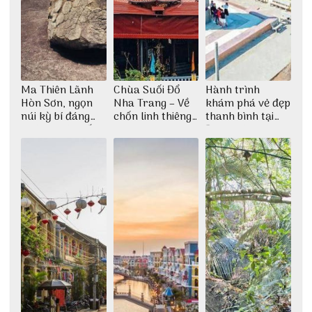
Ma Thiên Lãnh
Chùa Suối Đổ
Hành trình
Hòn Sơn, ngọn
Nha Trang – Về
khám phá vẻ đẹp
núi kỳ bí đáng
chốn linh thiêng
thanh bình tại
khám phá nhất
giữa không gian
Đảo Phú Quý
thiền định