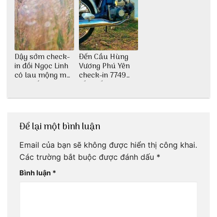
Dậy sớm check-
Đến Cầu Hùng
in đồi Ngọc Linh
Vương Phú Yên
cỏ lau mộng mơ
check-in 7749
tại Huế nè bạn
tấm sống ảo
ơi!
Để lại một bình luận
Email của bạn sẽ không được hiển thị công khai.
Các trường bắt buộc được đánh dấu
*
Bình luận
*