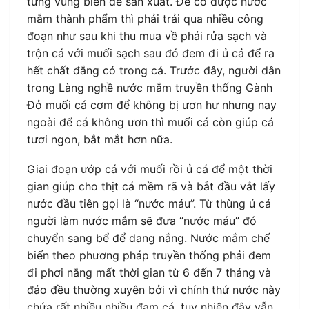
từng vùng biển để sản xuất. Để có được nước
mắm thành phẩm thì phải trải qua nhiều công
đoạn như sau khi thu mua về phải rửa sạch và
trộn cá với muối sạch sau đó đem đi ủ cả để ra
hết chất đắng có trong cá. Trước đây, người dân
trong Làng nghề nước mắm truyền thống Gành
Đỏ muối cá cơm để không bị ươn hư nhưng nay
ngoài để cá không ươn thì muối cá còn giúp cá
tươi ngon, bắt mắt hơn nữa.
Giai đoạn ướp cá với muối rồi ủ cá để một thời
gian giúp cho thịt cá mềm rã và bắt đầu vắt lấy
nước đầu tiên gọi là “nước máu”. Từ thùng ủ cá
người làm nước mắm sẽ đưa “nước máu” đó
chuyển sang bể để dang nắng. Nước mắm chế
biến theo phương pháp truyền thống phải đem
đi phơi nắng mất thời gian từ 6 đến 7 tháng và
đảo đều thường xuyên bởi vì chính thứ nước này
chứa rất nhiều nhiều đạm cá, tuy nhiên đây vẫn