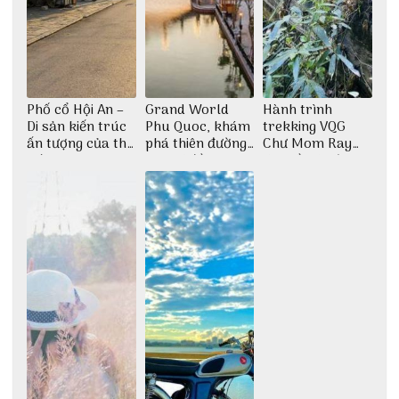
Phố cổ Hội An –
Grand World
Hành trình
Di sản kiến trúc
Phu Quoc, khám
trekking VQG
ấn tượng của thế
phá thiên đường
Chư Mom Ray
giới
giải trí đầy sôi
tìm về núi rừng
động
đại ngàn