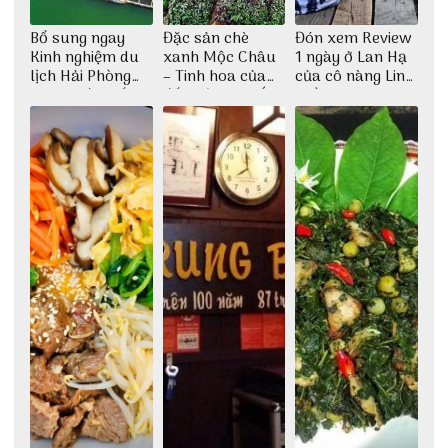
Bổ sung ngay
Đặc sản chè
Đón xem Review
Kinh nghiệm du
xanh Mộc Châu
1 ngày ở Lan Hạ
lịch Hải Phòng
– Tinh hoa của
của cô nàng Linh
2022 mới nhất
đất trời Tây Bắc
Trần