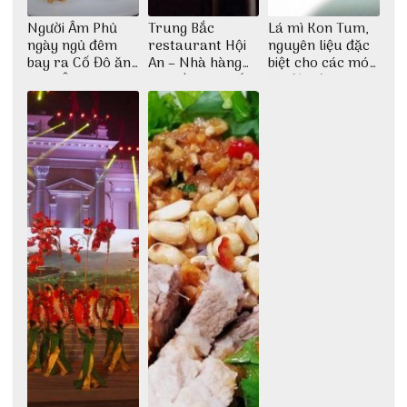
Người Âm Phủ
Trung Bắc
Lá mì Kon Tum,
ngày ngủ đêm
restaurant Hội
nguyên liệu đặc
bay ra Cố Đô ăn
An – Nhà hàng
biệt cho các món
Cơm Âm Phủ
cao lầu có thiết
ăn độc đáo
Huế
kế vô cùng ấn
tượng giữa lòng
phố Hội