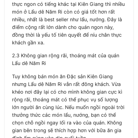
thực ngon có tiếng khác tại Kiên Giang thì nhiều
món ở Lẩu dê Năm Ri còn có giá tốt hơn rất
nhiều, nhất là best seller như lẩu, nướng. Đây là
điểm cộng rất lớn dành cho quán ngon này,
đồng thời là yếu tố tiên quyết để níu chân thực
khách gần xa.
2.3 Không gian rộng rãi, thoáng mát của quán
Lẩu dê Năm Ri
Tuy không bán món ăn Đặc sản Kiên Giang
nhưng Lẩu dê Năm Ri vẫn rất đông khách. Vừa
khéo nơi đây lại có cho mình không gian cực kì
rộng rãi, thoáng mát có thể phục vụ số lượng
lớn người ăn cùng lúc. Nếu muốn ngồi ngoài trời
thưởng thức các món lẩu, nướng, bạn có thể
chọn chỗ ngồi ngay lối ra vào của quán. Không
gian bên trong sẽ thích hợp hơn với bữa ăn gia
đình ấm cúng vào dịp cuối tuần.