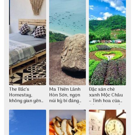
The Bấc’s
Ma Thiên Lãnh
Đặc sản chè
Homestay,
Hòn Sơn, ngọn
xanh Mộc Châu
không gian yên
núi kỳ bí đáng
– Tinh hoa của
bình tại Hòn Sơn
khám phá nhất
đất trời Tây Bắc