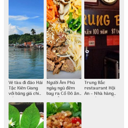
Vé tàu đi đảo Hải
Người Âm Phủ
Trung Bắc
Tặc Kiên Giang
ngày ngủ đêm
restaurant Hội
với bảng giá chi
bay ra Cố Đô ăn
An – Nhà hàng
tiết
Cơm Âm Phủ
cao lầu có thiết
Huế
kế vô cùng ấn
tượng giữa lòng
phố Hội