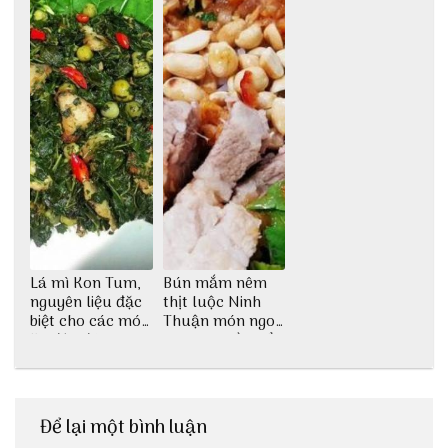
Lá mì Kon Tum,
Bún mắm nêm
nguyên liệu đặc
thịt luộc Ninh
biệt cho các món
Thuận món ngon
ăn độc đáo
dân dã miền biển
Để lại một bình luận