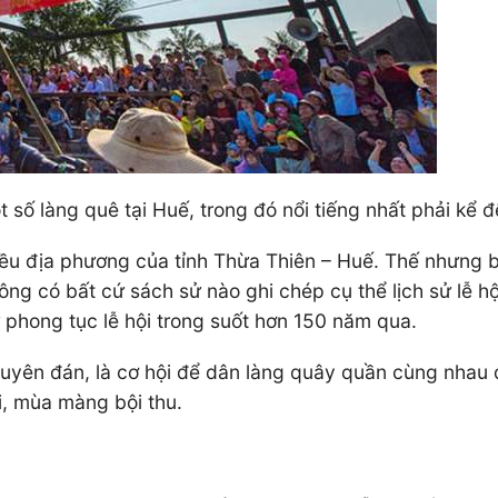
 số làng quê tại Huế, trong đó nổi tiếng nhất phải kể đ
nhiều địa phương của tỉnh Thừa Thiên – Huế. Thế nhưng b
ng có bất cứ sách sử nào ghi chép cụ thể lịch sử lễ h
iữ phong tục lễ hội trong suốt hơn 150 năm qua.
Nguyên đán, là cơ hội để dân làng quây quần cùng nhau 
i, mùa màng bội thu.