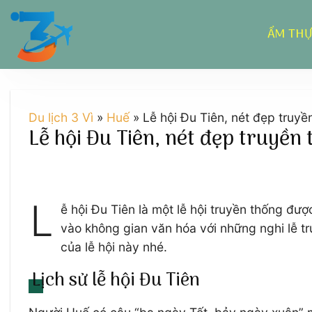
Chuyển
đến
ẨM TH
nội
dung
Du lịch 3 Vì
»
Huế
»
Lễ hội Đu Tiên, nét đẹp truyề
Lễ hội Đu Tiên, nét đẹp truyền 
L
ễ hội Đu Tiên là một lễ hội truyền thống đư
vào không gian văn hóa với những nghi lễ tr
của lễ hội này nhé.
Lịch sử lễ hội Đu Tiên