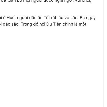
ể toàn bộ mọi người được nghỉ ngơi, vui chơi,
hì ở Huế, người dân ăn Tết rất lâu và sâu. Ba ngày
ội đặc sắc. Trong đó hội Đu Tiên chính là một