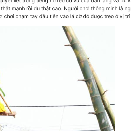
 quyết liệt trong tiếng hò reo cổ vụ của dân làng và du
hật mạnh rồi đu thật cao. Người chơi thông minh là ngư
i chơi chạm tay đầu tiên vào lá cờ đỏ được treo ở vị trí