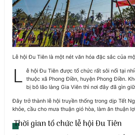
Lễ hội Đu Tiên là một nét văn hóa đặc sắc của một
L
ễ hội Đu Tiên được tổ chức rất sôi nổi tại 
thuộc xã Phong Điền, huyện Phong Điền. Khô
bị bô lão làng Gia Viên thì nơi đây đã gìn g
Đây trở thành lễ hội truyền thống trong dịp Tết 
khỏe, cầu cho mưa thuận gió hòa, làm ăn thuận lợ
Thời gian tổ chức lễ hội Đu Tiên