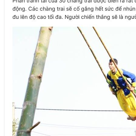
Phần tranh tài của 30 chàng trai được diễn ra rất
động. Các chàng trai sẽ cố gắng hết sức để nhún t
đu lên độ cao tối đa. Người chiến thắng sẽ là ngườ