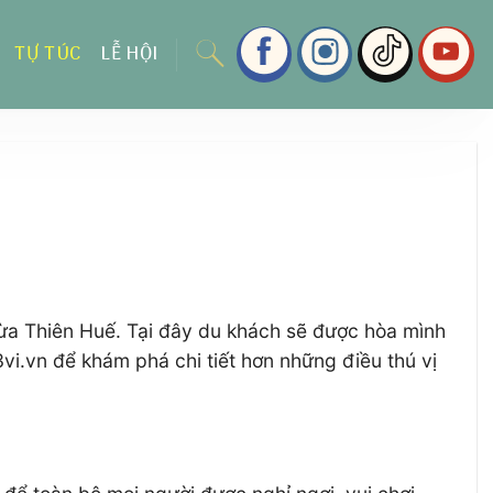
TỰ TÚC
LỄ HỘI
Thừa Thiên Huế. Tại đây du khách sẽ được hòa mình
3vi.vn để khám phá chi tiết hơn những điều thú vị