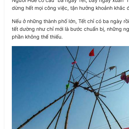
Người Huế có câu “ba ngày Tết, bảy ngày xuân” m
dừng hết mọi công việc, tận hưởng khoảnh khắc đ
Nếu ở những thành phố lớn, Tết chỉ có ba ngày rồi 
tết dường như chỉ mới là bước chuẩn bị, những ngà
phần không thể thiếu.