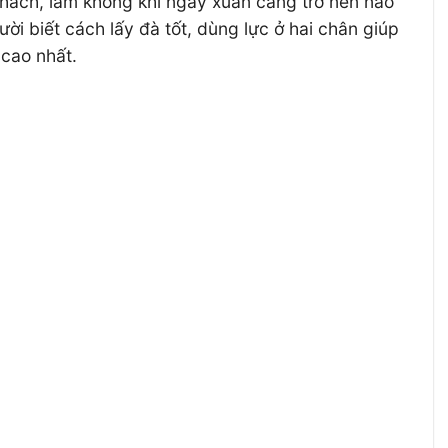
 khách, làm không khí ngày xuân càng trở nên náo
ời biết cách lấy đà tốt, dùng lực ở hai chân giúp
 cao nhất.