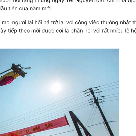
uốn nói rằng những ngày Tết Nguyên đán chính là dịp đ
ầu tiên của năm mới.
mọi người lại hối hả trở lại với công việc thường nhật t
y tiếp theo mới được coi là phần hội với rất nhiều lễ h