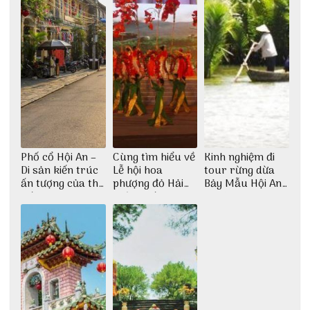
Phố cổ Hội An –
Cùng tìm hiểu về
Kinh nghiệm đi
Di sản kiến trúc
Lễ hội hoa
tour rừng dừa
ấn tượng của thế
phượng đỏ Hải
Bảy Mẫu Hội An
giới
Phòng với 3vi.vn
1 ngày