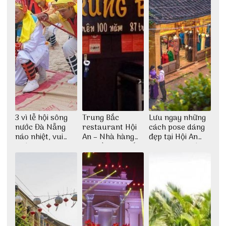
3 vì lễ hội sông
Trung Bắc
Lưu ngay những
nước Đà Nẵng
restaurant Hội
cách pose dáng
náo nhiệt, vui
An – Nhà hàng
đẹp tại Hội An
nhộn
cao lầu có thiết
cho dân nghiện
kế vô cùng ấn
sống ảo
tượng giữa lòng
phố Hội