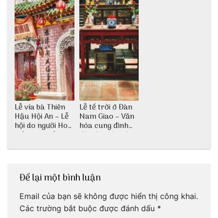
Lễ vía bà Thiên
Lễ tế trời ở Đàn
Hậu Hội An – Lễ
Nam Giao – Văn
hội do người Hoa
hóa cung đình
kiều sinh sống ở
độc đáo từ thời
Hội An tổ chức
nhà Nguyễn
Để lại một bình luận
Email của bạn sẽ không được hiển thị công khai.
Các trường bắt buộc được đánh dấu
*