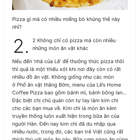
Pizza gì mà có nhiều miếng bò khủng thế này
nhỉ?
2.
2 Không chỉ có pizza mà còn nhiều
những món ăn vặt khác
Nếu đến ‘nhà của Lê’ để thưởng thức pizza thôi
thì quả là một thiếu xót khi nơi đây còn có rất
nhiều đồ ăn vặt. Không giống như các món
ở Phố ăn vặt thằng Bờm, menu của Lê’s Home
Coffee Pizza bao gồm bánh mì, bánh bông lan…
Đặc biệt chị chủ quán còn tự tay làm kim chi
cho các bạn mua về. Kim chi là món ăn kèm
truyền thống luôn xuất hiện trong bữa ăn của
người Hàn. Đến nay kim chi đã du nhập qua
nhiều nước, trong đó, các bạn trẻ Việt cũng rất
thích thú với món ăn này. Bữa cơm nóng ăn cùng