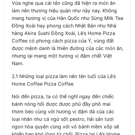
Vừa nghe qua cái tên cũng đã hiện ra món ăn
làm nên thương hiệu quán như này nay. Không
mang hương vị của Hàn Quốc như Sừng Milk Tea
Đồng Xoài hay phong cách Nhật Bản như Nhà
hàng Akira Sushi Đồng Xoài, Lê’s Home Pizza
Coffee có phong cách pizza của Ý, vùng đất
được mệnh danh là thiên đường của các món ăn,
nhưng lại mang một hương vị đậm chất Việt
Nam.
2.1 Những loại pizza làm nên tên tuổi của Lê’s
Home Coffee Pizza Coffee
Nói đến pizza, ta có thể nghĩ ngay đến chiếc
bánh nóng hổi được được phủ đầy phô mai
thơm béo cùng với hương vị đậm đà của các
loại nhân như cá ngừ sốt pestro, hải sản tươi
ngon hòa quyện cùng với vỏ bánh mềm xốp sẽ
khiến bạn khó lòng từ chối. Pizza tại Lê’s Home