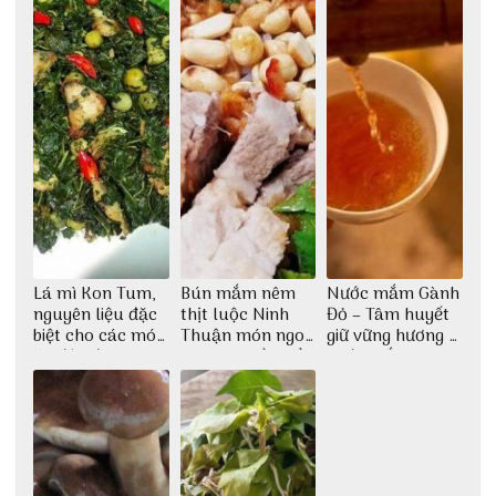
Lá mì Kon Tum,
Bún mắm nêm
Nước mắm Gành
nguyên liệu đặc
thịt luộc Ninh
Đỏ – Tâm huyết
biệt cho các món
Thuận món ngon
giữ vững hương vị
ăn độc đáo
dân dã miền biển
nước mắm sau
bao đời