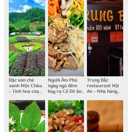
Đặc sản chè
Người Âm Phủ
Trung Bắc
xanh Mộc Châu
ngày ngủ đêm
restaurant Hội
– Tinh hoa của
bay ra Cố Đô ăn
An – Nhà hàng
đất trời Tây Bắc
Cơm Âm Phủ
cao lầu có thiết
Huế
kế vô cùng ấn
tượng giữa lòng
phố Hội