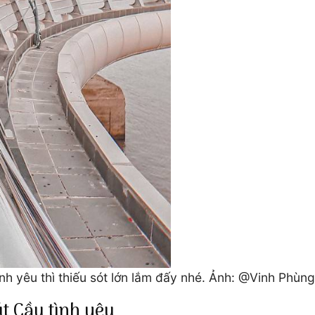
h yêu thì thiếu sót lớn lắm đấy nhé. Ảnh: @Vinh Phùn
út Cầu tình yêu