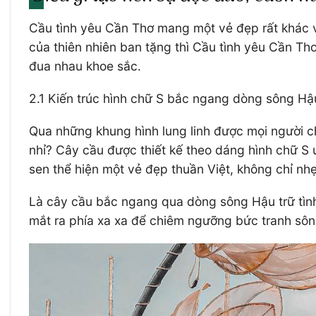
Cầu tình yêu Cần Thơ mang một vẻ đẹp rất khác 
của thiên nhiên ban tặng thì Cầu tình yêu Cần Th
đua nhau khoe sắc.
2.1 Kiến trúc hình chữ S bắc ngang dòng sông Hậ
Qua những khung hình lung linh được mọi người ch
nhỉ? Cây cầu được thiết kế theo dáng hình chữ S 
sen thể hiện một vẻ đẹp thuần Việt, không chỉ nhẹ
Là cây cầu bắc ngang qua dòng sông Hậu trữ tìn
mắt ra phía xa xa để chiêm ngưỡng bức tranh sôn