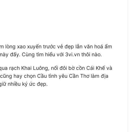
em lòng xao xuyến trước vẻ đẹp lẫn văn hoá ẩm
này đấy. Cùng tìm hiểu với 3vi.vn thôi nào.
ua rạch Khai Luông, nối đôi bờ cồn Cái Khế và
i cũng hay chọn Cầu tình yêu Cần Thơ làm địa
iữ nhiều ký ức đẹp.