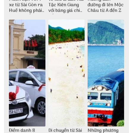
xe từ Sài Gòn ra
Tặc Kiên Giang
đường đi lên Mộc
Huế không phải
với bảng giá chi
Châu từ A đến Z
ai cũng biết
tiết
Điểm danh 8
Di chuyển từ Sài
Những phương