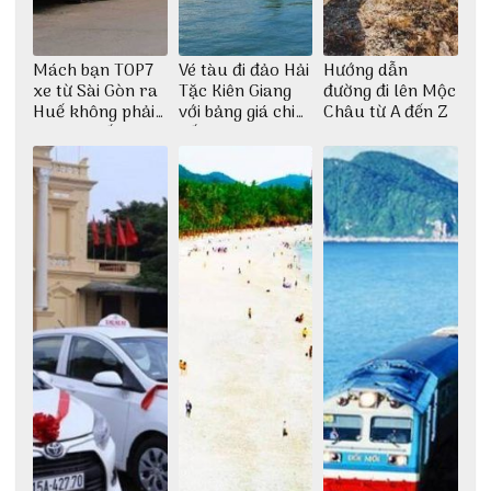
Mách bạn TOP7
Vé tàu đi đảo Hải
Hướng dẫn
xe từ Sài Gòn ra
Tặc Kiên Giang
đường đi lên Mộc
Huế không phải
với bảng giá chi
Châu từ A đến Z
ai cũng biết
tiết