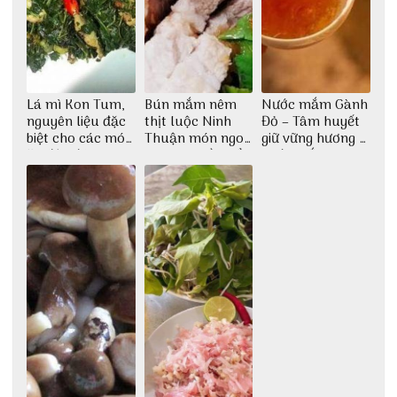
Lá mì Kon Tum,
Bún mắm nêm
Nước mắm Gành
nguyên liệu đặc
thịt luộc Ninh
Đỏ – Tâm huyết
biệt cho các món
Thuận món ngon
giữ vững hương vị
ăn độc đáo
dân dã miền biển
nước mắm sau
bao đời