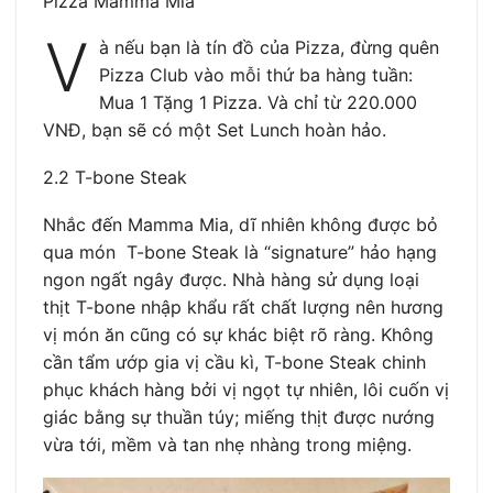
Pizza Mamma Mia
V
à nếu bạn là tín đồ của Pizza, đừng quên
Pizza Club vào mỗi thứ ba hàng tuần:
Mua 1 Tặng 1 Pizza. Và chỉ từ 220.000
VNĐ, bạn sẽ có một Set Lunch hoàn hảo.
2.2 T-bone Steak
Nhắc đến Mamma Mia, dĩ nhiên không được bỏ
qua món T-bone Steak là “signature” hảo hạng
ngon ngất ngây được. Nhà hàng sử dụng loại
thịt T-bone nhập khẩu rất chất lượng nên hương
vị món ăn cũng có sự khác biệt rõ ràng. Không
cần tẩm ướp gia vị cầu kì, T-bone Steak chinh
phục khách hàng bởi vị ngọt tự nhiên, lôi cuốn vị
giác bằng sự thuần túy; miếng thịt được nướng
vừa tới, mềm và tan nhẹ nhàng trong miệng.