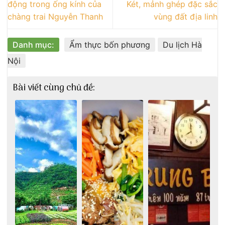
động trong ống kính của
Két, mảnh ghép đặc sắc
chàng trai Nguyễn Thanh
vùng đất địa linh
Danh mục:
Ẩm thực bốn phương
Du lịch Hà
Nội
Bài viết cùng chủ đề: