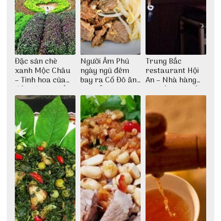
Đặc sản chè
Người Âm Phủ
Trung Bắc
xanh Mộc Châu
ngày ngủ đêm
restaurant Hội
– Tinh hoa của
bay ra Cố Đô ăn
An – Nhà hàng
đất trời Tây Bắc
Cơm Âm Phủ
cao lầu có thiết
Huế
kế vô cùng ấn
tượng giữa lòng
phố Hội