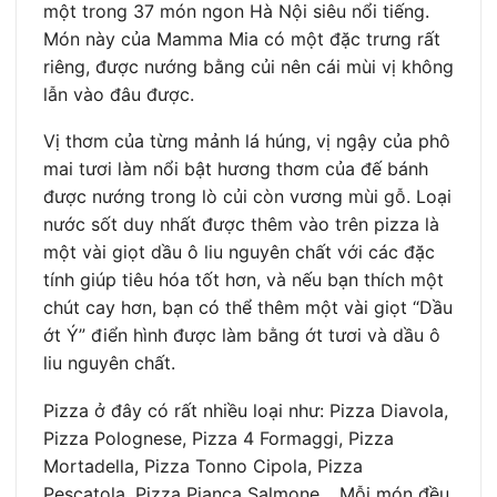
một trong 37 món ngon Hà Nội siêu nổi tiếng.
Món này của Mamma Mia có một đặc trưng rất
riêng, được nướng bằng củi nên cái mùi vị không
lẫn vào đâu được.
Vị thơm của từng mảnh lá húng, vị ngậy của phô
mai tươi làm nổi bật hương thơm của đế bánh
được nướng trong lò củi còn vương mùi gỗ. Loại
nước sốt duy nhất được thêm vào trên pizza là
một vài giọt dầu ô liu nguyên chất với các đặc
tính giúp tiêu hóa tốt hơn, và nếu bạn thích một
chút cay hơn, bạn có thể thêm một vài giọt “Dầu
ớt Ý” điển hình được làm bằng ớt tươi và dầu ô
liu nguyên chất.
Pizza ở đây có rất nhiều loại như: Pizza Diavola,
Pizza Polognese, Pizza 4 Formaggi, Pizza
Mortadella, Pizza Tonno Cipola, Pizza
Pescatola, Pizza Pianca Salmone… Mỗi món đều