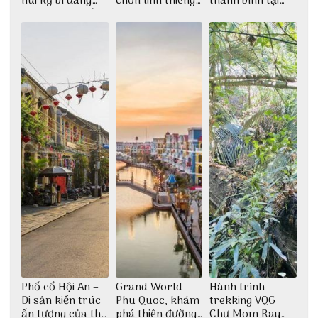
núi kỳ bí đáng
chốn linh thiêng
thanh bình tại
khám phá nhất
giữa không gian
Đảo Phú Quý
thiền định
Phố cổ Hội An –
Grand World
Hành trình
Di sản kiến trúc
Phu Quoc, khám
trekking VQG
ấn tượng của thế
phá thiên đường
Chư Mom Ray