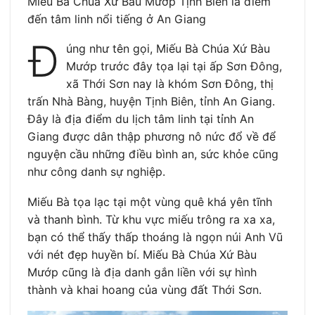
Miếu Bà Chúa Xứ Bàu Mướp Tịnh Biên là điểm
đến tâm linh nổi tiếng ở An Giang
Đ
úng như tên gọi, Miếu Bà Chúa Xứ Bàu
Mướp trước đây tọa lại tại ấp Sơn Đông,
xã Thới Sơn nay là khóm Sơn Đông, thị
trấn Nhà Bàng, huyện Tịnh Biên, tỉnh An Giang.
Đây là địa điểm du lịch tâm linh tại tỉnh An
Giang được dân thập phương nô nức đổ về để
nguyện cầu những điều bình an, sức khỏe cũng
như công danh sự nghiệp.
Miếu Bà tọa lạc tại một vùng quê khá yên tĩnh
và thanh bình. Từ khu vực miếu trông ra xa xa,
bạn có thể thấy thấp thoáng là ngọn núi Anh Vũ
với nét đẹp huyền bí. Miếu Bà Chúa Xứ Bàu
Mướp cũng là địa danh gắn liền với sự hình
thành và khai hoang của vùng đất Thới Sơn.