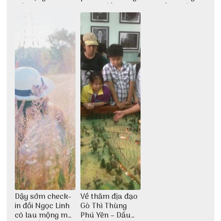
giới
giải trí đầy sôi
tìm về núi rừng
động
đại ngàn
Dậy sớm check-
Về thăm địa đạo
in đồi Ngọc Linh
Gò Thì Thùng
cỏ lau mộng mơ
Phú Yên – Dấu