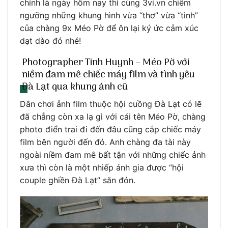
chính là ngày hôm nay thì cùng 3vi.vn chiêm
ngưỡng những khung hình vừa “thơ” vừa “tình”
của chàng 9x Méo Pờ để ôn lại ký ức cảm xúc
dạt dào đó nhé!
Photographer Tinh Huynh – Méo Pờ với
niềm đam mê chiếc máy film và tình yêu
Đà Lạt qua khung ảnh cũ
Dân chơi ảnh film thuộc hội cuồng Đà Lạt có lẽ
đã chẳng còn xa lạ gì với cái tên Méo Pờ, chàng
photo điển trai đi đến đâu cũng cắp chiếc máy
film bên người đến đó. Anh chàng đa tài này
ngoài niềm đam mê bất tận với những chiếc ảnh
xưa thì còn là một nhiếp ảnh gia được “hội
couple ghiền Đà Lạt” săn đón.