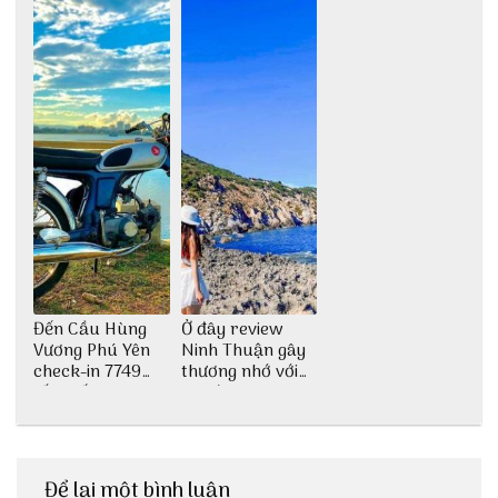
Đến Cầu Hùng
Ở đây review
Vương Phú Yên
Ninh Thuận gây
check-in 7749
thương nhớ với
tấm sống ảo
nét đẹp thiên
nhiên tuyệt sắc
Để lại một bình luận