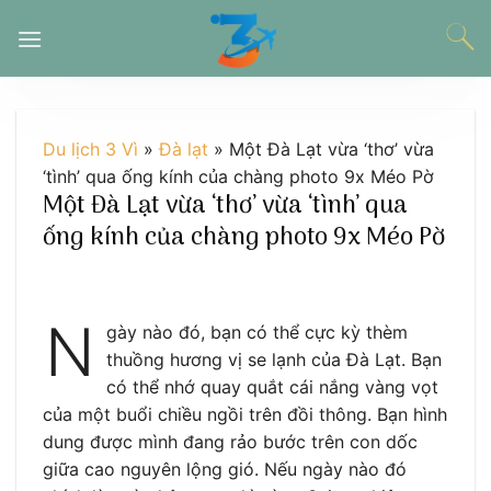
Chuyển
đến
nội
dung
Du lịch 3 Vì
»
Đà lạt
»
Một Đà Lạt vừa ‘thơ’ vừa
‘tình’ qua ống kính của chàng photo 9x Méo Pờ
Một Đà Lạt vừa ‘thơ’ vừa ‘tình’ qua
ống kính của chàng photo 9x Méo Pờ
N
gày nào đó, bạn có thể cực kỳ thèm
thuồng hương vị se lạnh của Đà Lạt. Bạn
có thể nhớ quay quắt cái nắng vàng vọt
của một buổi chiều ngồi trên đồi thông. Bạn hình
dung được mình đang rảo bước trên con dốc
giữa cao nguyên lộng gió. Nếu ngày nào đó