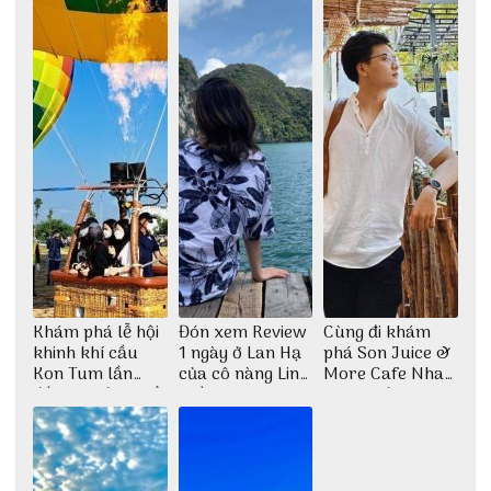
Khám phá lễ hội
Đón xem Review
Cùng đi khám
khinh khí cầu
1 ngày ở Lan Hạ
phá Son Juice &
Kon Tum lần
của cô nàng Linh
More Cafe Nha
đầu tiên được tổ
Trần
Trang với anh
chức
chàng Lộc Vũ